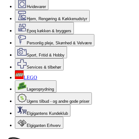
Hvidevarer
Hjem, Rengøring & Køkkenudstyr
Epoq køkken & bryggers
Personlig pleje, Skønhed & Velvære
Sport, Fritid & Hobby
Services & tilbehør
LEGO
Lageroprydning
Ugens tilbud - og andre gode priser
Elgigantens Kundeklub
Elgiganten Erhverv