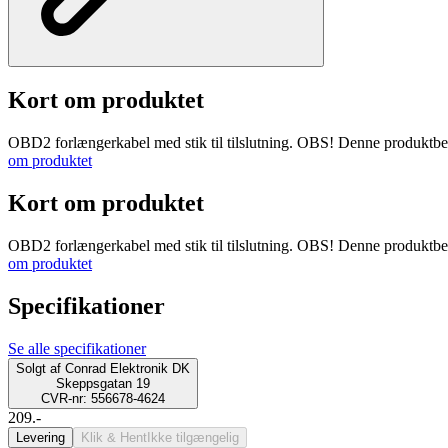
Kort om produktet
OBD2 forlængerkabel med stik til tilslutning. OBS! Denne produktbeskr
om produktet
Kort om produktet
OBD2 forlængerkabel med stik til tilslutning. OBS! Denne produktbeskr
om produktet
Specifikationer
Se alle specifikationer
Solgt af
Conrad Elektronik DK
Skeppsgatan 19
CVR-nr: 556678-4624
209.-
Levering
Klik & Hent
Ikke tilgængelig