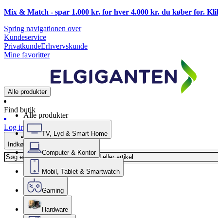
Mix & Match - spar 1.000 kr. for hver 4.000 kr. du køber for. Kl
Spring navigationen over
Kundeservice
Privatkunde
Erhvervskunde
Mine favoritter
Alle produkter
Find butik
Alle produkter
Log ind
TV, Lyd & Smart Home
Indkøbskurv
Computer & Kontor
Mobil, Tablet & Smartwatch
Gaming
Hardware