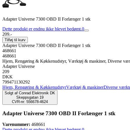
Adapter Universe 7300 OBD II Forlænger 1 stk
Dette produkt er endnu ikke blevet bedømt.
0
209.-
Tilføj til kurv
Adapter Universe 7300 OBD II Forlænger 1 stk
468661
468661
Hjem, Rengøring & Køkkenudstyr, Værktøj & maskiner, Diverse vær
Adapter Universe
209
DKK
799471130292
Hjem, Rengøring & Køkkenudstyr
Værktøj & maskiner
Diverse værkt
Solgt af
Conrad Elektronik DK
Skeppsgatan 19
CVR-nr: 556678-4624
Adapter Universe 7300 OBD II Forlænger 1 stk
Varenummer:
468661
Dette produkt er endnu ikke blevet bedømt.
0