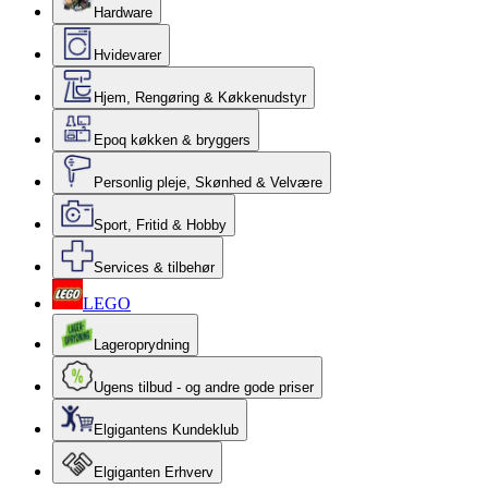
Hardware
Hvidevarer
Hjem, Rengøring & Køkkenudstyr
Epoq køkken & bryggers
Personlig pleje, Skønhed & Velvære
Sport, Fritid & Hobby
Services & tilbehør
LEGO
Lageroprydning
Ugens tilbud - og andre gode priser
Elgigantens Kundeklub
Elgiganten Erhverv