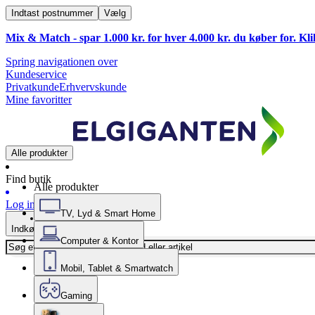
Indtast postnummer
Vælg
Mix & Match - spar 1.000 kr. for hver 4.000 kr. du køber for. Kl
Spring navigationen over
Kundeservice
Privatkunde
Erhvervskunde
Mine favoritter
Alle produkter
Find butik
Alle produkter
Log ind
TV, Lyd & Smart Home
Indkøbskurv
Computer & Kontor
Mobil, Tablet & Smartwatch
Gaming