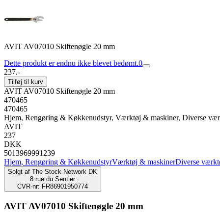
AVIT AV07010 Skiftenøgle 20 mm
Dette produkt er endnu ikke blevet bedømt.
0
237.-
Tilføj til kurv
AVIT AV07010 Skiftenøgle 20 mm
470465
470465
Hjem, Rengøring & Køkkenudstyr, Værktøj & maskiner, Diverse vær
AVIT
237
DKK
5013969991239
Hjem, Rengøring & Køkkenudstyr
Værktøj & maskiner
Diverse værkt
Solgt af
The Stock Network DK
8 rue du Sentier
CVR-nr: FR86901950774
AVIT AV07010 Skiftenøgle 20 mm