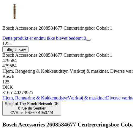
Bosch Accessories 2608584677 Centrereringsbor Cobalt 1
Dette produkt er endnu ikke blevet bedømt.
0
125.-
Tilføj til kurv
Bosch Accessories 2608584677 Centrereringsbor Cobalt 1
479584
479584
Hjem, Rengøring & Køkkenudstyr, Værktøj & maskiner, Diverse vær
Bosch
125
DKK
3165140279925
Hjem, Rengøring & Køkkenudstyr
Værktøj & maskiner
Diverse værkt
Solgt af
The Stock Network DK
8 rue du Sentier
CVR-nr: FR86901950774
Bosch Accessories 2608584677 Centrereringsbor Coba