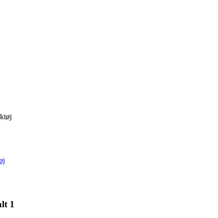
ktøj
øj
lt 1