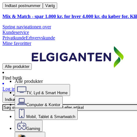
Indtast postnummer
Vælg
Mix & Match - spar 1.000 kr. for hver 4.000 kr. du køber for. Kl
Spring navigationen over
Kundeservice
Privatkunde
Erhvervskunde
Mine favoritter
Alle produkter
Find butik
Alle produkter
Log ind
TV, Lyd & Smart Home
Indkøbskurv
Computer & Kontor
Mobil, Tablet & Smartwatch
Gaming