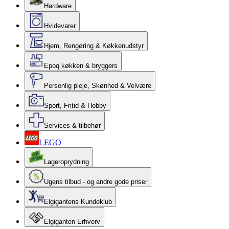
Hardware
Hvidevarer
Hjem, Rengøring & Køkkenudstyr
Epoq køkken & bryggers
Personlig pleje, Skønhed & Velvære
Sport, Fritid & Hobby
Services & tilbehør
LEGO
Lageroprydning
Ugens tilbud - og andre gode priser
Elgigantens Kundeklub
Elgiganten Erhverv