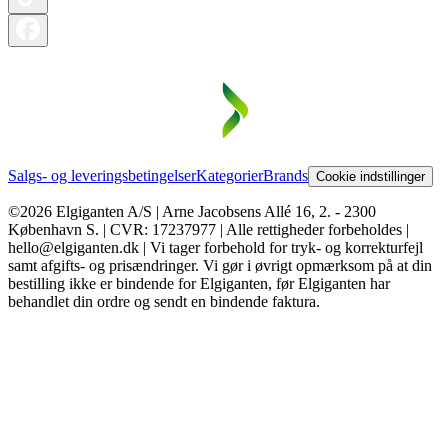
Salgs- og leveringsbetingelser
Kategorier
Brands
Cookie indstillinger
©2026 Elgiganten A/S | Arne Jacobsens Allé 16, 2. - 2300
København S. | CVR: 17237977 | Alle rettigheder forbeholdes |
hello@elgiganten.dk | Vi tager forbehold for tryk- og korrekturfejl
samt afgifts- og prisændringer. Vi gør i øvrigt opmærksom på at din
bestilling ikke er bindende for Elgiganten, før Elgiganten har
behandlet din ordre og sendt en bindende faktura.