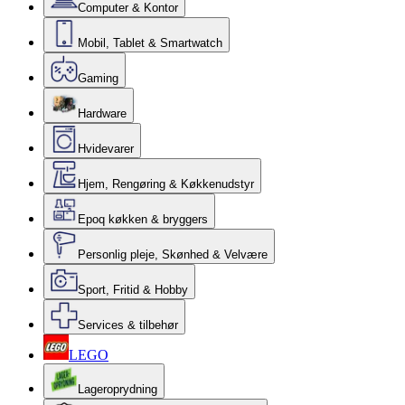
Computer & Kontor
Mobil, Tablet & Smartwatch
Gaming
Hardware
Hvidevarer
Hjem, Rengøring & Køkkenudstyr
Epoq køkken & bryggers
Personlig pleje, Skønhed & Velvære
Sport, Fritid & Hobby
Services & tilbehør
LEGO
Lageroprydning