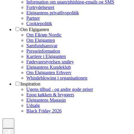
Information om spam/phishing-emails og SMS
Fortrydelsesret
Elgigantens privatlivspolitik
Partner
Cookiepolitik
Om Elgiganten
Om Elkjøp Nordic
Om Elgiganten
Samfundsansvar
Presseinformation
Karriere i Elgiganten
Fødevarestyrelsen smiley
Elgigantens Kundeklub
Om Elgiganten Erhverv
Whistleblowing i organisationen
Inspiration
Ugens tilbud - og andre gode priser
Epoq køkken & bryggers
Elgigantens Magasin
Udsalg
Black Friday 2026