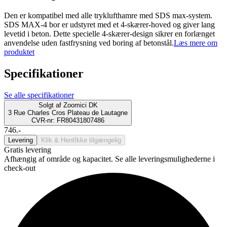
Den er kompatibel med alle tryklufthamre med SDS max-system.
SDS MAX-4 bor er udstyret med et 4-skærer-hoved og giver lang
levetid i beton. Dette specielle 4-skærer-design sikrer en forlænget
anvendelse uden fastfrysning ved boring af betonstål.
Læs mere om
produktet
Specifikationer
Se alle specifikationer
Solgt af
Zoomici DK
3 Rue Charles Cros Plateau de Lautagne
CVR-nr: FR80431807486
746.-
Levering
Klik & Hent
Ikke tilgængelig
Gratis levering
Afhængig af område og kapacitet. Se alle leveringsmulighederne i
check-out