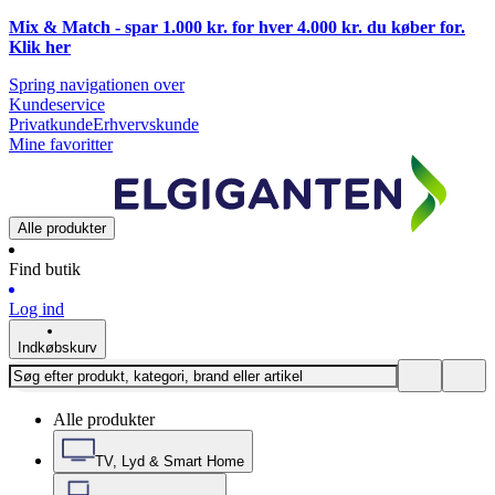
Mix & Match - spar 1.000 kr. for hver 4.000 kr. du køber for.
Klik
her
Spring navigationen over
Kundeservice
Privatkunde
Erhvervskunde
Mine favoritter
Alle produkter
Find butik
Log ind
Indkøbskurv
Alle produkter
TV, Lyd & Smart Home