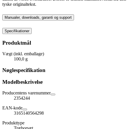
tyske originaltekst.
Manualer, downloads, garanti og support
Specifikationer
Produktmål
Vægt (inkl. emballage)
100,0 g
Nøglespecifikation
Modelbeskrivelse
Producentens varenummer
2354244
EAN-kode
3165140564298
Produkttype
Træborsæt