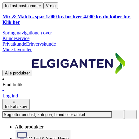
Indtast postnummer
Vælg
Mix & Match - spar 1.000 kr. for hver 4.000 kr. du køber for.
Klik
her
Spring navigationen over
Kundeservice
Privatkunde
Erhvervskunde
Mine favoritter
Alle produkter
Find butik
Log ind
Indkøbskurv
Alle produkter
TV, Lyd & Smart Home