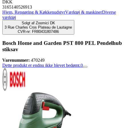
DKK
3165140526913
Hjem, Rengøring & Køkkenudstyr
Værktøj & maskiner
Diverse
værktøj
Solgt af
Zoomici DK
3 Rue Charles Cros Plateau de Lautagne
CVR-nr: FR80431807486
Bosch Home and Garden PST 800 PEL Pendelhub
stiksav
Varenummer:
470249
Dette produkt er endnu ikke blevet bedømt.
0