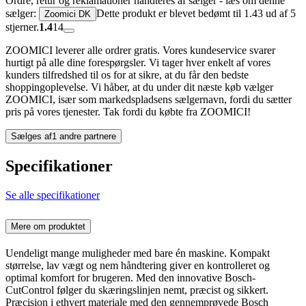
Ordre, retur og reklamationer håndteres af sælger - læs om denne
sælger:
Dette produkt er blevet bedømt til 1.43 ud af 5
Zoomici DK
stjerner.
1.4
14
ZOOMICI leverer alle ordrer gratis. Vores kundeservice svarer
hurtigt på alle dine forespørgsler. Vi tager hver enkelt af vores
kunders tilfredshed til os for at sikre, at du får den bedste
shoppingoplevelse. Vi håber, at du under dit næste køb vælger
ZOOMICI, især som markedspladsens sælgernavn, fordi du sætter
pris på vores tjenester. Tak fordi du købte fra ZOOMICI!
Sælges af
1 andre partnere
Specifikationer
Se alle specifikationer
Mere om produktet
Uendeligt mange muligheder med bare én maskine. Kompakt
størrelse, lav vægt og nem håndtering giver en kontrolleret og
optimal komfort for brugeren. Med den innovative Bosch-
CutControl følger du skæringslinjen nemt, præcist og sikkert.
Præcision i ethvert materiale med den gennemprøvede Bosch