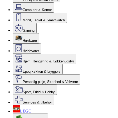
Computer & Kontor
Mobil, Tablet & Smartwatch
Gaming
Hardware
Hvidevarer
Hjem, Rengøring & Køkkenudstyr
Epoq køkken & bryggers
Personlig pleje, Skønhed & Velvære
Sport, Fritid & Hobby
Services & tilbehør
LEGO