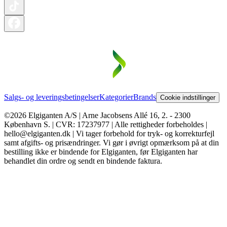
Salgs- og leveringsbetingelser
Kategorier
Brands
Cookie indstillinger
©2026 Elgiganten A/S | Arne Jacobsens Allé 16, 2. - 2300
København S. | CVR: 17237977 | Alle rettigheder forbeholdes |
hello@elgiganten.dk | Vi tager forbehold for tryk- og korrekturfejl
samt afgifts- og prisændringer. Vi gør i øvrigt opmærksom på at din
bestilling ikke er bindende for Elgiganten, før Elgiganten har
behandlet din ordre og sendt en bindende faktura.