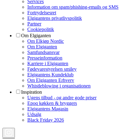
Services
Information om spam/phishing-emails og SMS
Fortrydelsesret
Elgigantens privatlivspolitik
Partner
Cookiepolitik
Om Elgiganten
Om Elkjøp Nordic
Om Elgiganten
Samfundsansvar
Presseinformation
Karriere i Elgiganten
Fødevarestyrelsen smiley
Elgigantens Kundeklub
Om Elgiganten Erhverv
Whistleblowing i organisationen
Inspiration
Ugens tilbud - og andre gode priser
Epoq køkken & bryggers
Elgigantens Magasin
Udsalg
Black Friday 2026