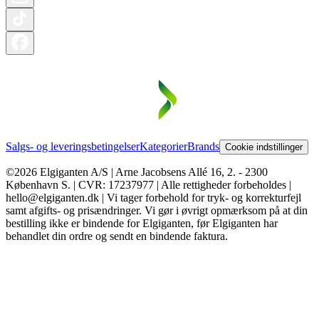
Salgs- og leveringsbetingelser
Kategorier
Brands
Cookie indstillinger
©2026 Elgiganten A/S | Arne Jacobsens Allé 16, 2. - 2300
København S. | CVR: 17237977 | Alle rettigheder forbeholdes |
hello@elgiganten.dk | Vi tager forbehold for tryk- og korrekturfejl
samt afgifts- og prisændringer. Vi gør i øvrigt opmærksom på at din
bestilling ikke er bindende for Elgiganten, før Elgiganten har
behandlet din ordre og sendt en bindende faktura.