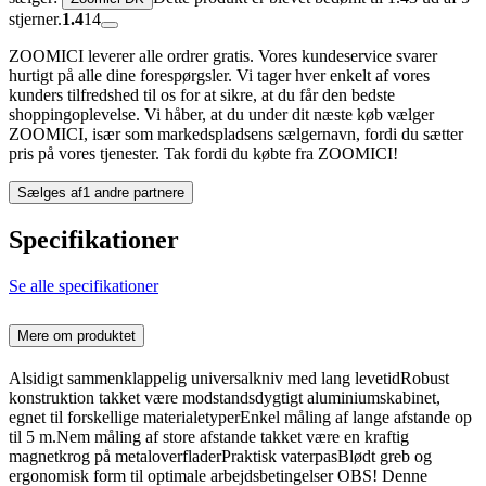
stjerner.
1.4
14
ZOOMICI leverer alle ordrer gratis. Vores kundeservice svarer
hurtigt på alle dine forespørgsler. Vi tager hver enkelt af vores
kunders tilfredshed til os for at sikre, at du får den bedste
shoppingoplevelse. Vi håber, at du under dit næste køb vælger
ZOOMICI, især som markedspladsens sælgernavn, fordi du sætter
pris på vores tjenester. Tak fordi du købte fra ZOOMICI!
Sælges af
1 andre partnere
Specifikationer
Se alle specifikationer
Mere om produktet
Alsidigt sammenklappelig universalkniv med lang levetidRobust
konstruktion takket være modstandsdygtigt aluminiumskabinet,
egnet til forskellige materialetyperEnkel måling af lange afstande op
til 5 m.Nem måling af store afstande takket være en kraftig
magnetkrog på metaloverfladerPraktisk vaterpasBlødt greb og
ergonomisk form til optimale arbejdsbetingelser OBS! Denne