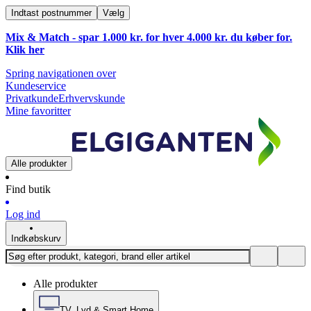
Indtast postnummer
Vælg
Mix & Match - spar 1.000 kr. for hver 4.000 kr. du køber for.
Klik
her
Spring navigationen over
Kundeservice
Privatkunde
Erhvervskunde
Mine favoritter
Alle produkter
Find butik
Log ind
Indkøbskurv
Alle produkter
TV, Lyd & Smart Home