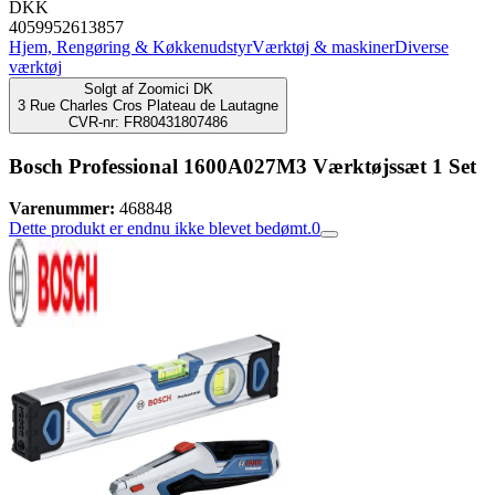
DKK
4059952613857
Hjem, Rengøring & Køkkenudstyr
Værktøj & maskiner
Diverse
værktøj
Solgt af
Zoomici DK
3 Rue Charles Cros Plateau de Lautagne
CVR-nr: FR80431807486
Bosch Professional 1600A027M3 Værktøjssæt 1 Set
Varenummer:
468848
Dette produkt er endnu ikke blevet bedømt.
0