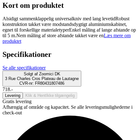
Kort om produktet
Alsidigt sammenklappelig universalkniv med lang levetidRobust
konstruktion takket være modstandsdygtigt aluminiumskabinet,
egnet til forskellige materialetyperEnkel måling af lange afstande op
til 5 m.Nem måling af store afstande takket være en
Læs mere om
produktet
Specifikationer
Se alle specifikationer
Solgt af
Zoomici DK
3 Rue Charles Cros Plateau de Lautagne
CVR-nr: FR80431807486
718.-
Levering
Klik & Hent
Ikke tilgængelig
Gratis levering
Afhængig af område og kapacitet. Se alle leveringsmulighederne i
check-out