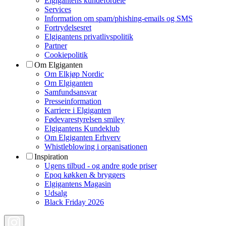
Elgigantens kundefordele
Services
Information om spam/phishing-emails og SMS
Fortrydelsesret
Elgigantens privatlivspolitik
Partner
Cookiepolitik
Om Elgiganten
Om Elkjøp Nordic
Om Elgiganten
Samfundsansvar
Presseinformation
Karriere i Elgiganten
Fødevarestyrelsen smiley
Elgigantens Kundeklub
Om Elgiganten Erhverv
Whistleblowing i organisationen
Inspiration
Ugens tilbud - og andre gode priser
Epoq køkken & bryggers
Elgigantens Magasin
Udsalg
Black Friday 2026