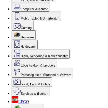
Computer & Kontor
Mobil, Tablet & Smartwatch
Gaming
Hardware
Hvidevarer
Hjem, Rengøring & Køkkenudstyr
Epoq køkken & bryggers
Personlig pleje, Skønhed & Velvære
Sport, Fritid & Hobby
Services & tilbehør
LEGO