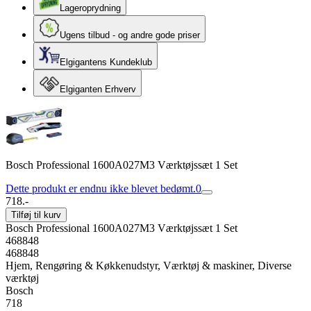
Lageroprydning
Ugens tilbud - og andre gode priser
Elgigantens Kundeklub
Elgiganten Erhverv
Bosch Professional 1600A027M3 Værktøjssæt 1 Set
Dette produkt er endnu ikke blevet bedømt.
0
718.-
Tilføj til kurv
Bosch Professional 1600A027M3 Værktøjssæt 1 Set
468848
468848
Hjem, Rengøring & Køkkenudstyr, Værktøj & maskiner, Diverse
værktøj
Bosch
718