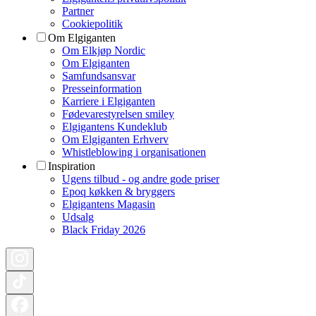
Partner
Cookiepolitik
Om Elgiganten
Om Elkjøp Nordic
Om Elgiganten
Samfundsansvar
Presseinformation
Karriere i Elgiganten
Fødevarestyrelsen smiley
Elgigantens Kundeklub
Om Elgiganten Erhverv
Whistleblowing i organisationen
Inspiration
Ugens tilbud - og andre gode priser
Epoq køkken & bryggers
Elgigantens Magasin
Udsalg
Black Friday 2026