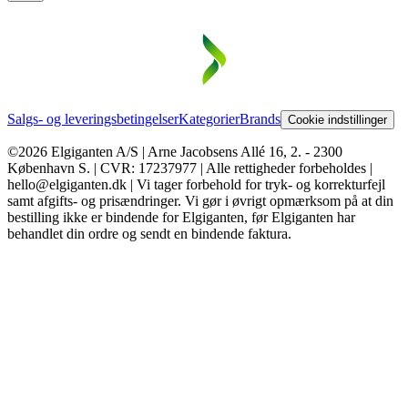
Salgs- og leveringsbetingelser
Kategorier
Brands
Cookie indstillinger
©2026 Elgiganten A/S | Arne Jacobsens Allé 16, 2. - 2300
København S. | CVR: 17237977 | Alle rettigheder forbeholdes |
hello@elgiganten.dk | Vi tager forbehold for tryk- og korrekturfejl
samt afgifts- og prisændringer. Vi gør i øvrigt opmærksom på at din
bestilling ikke er bindende for Elgiganten, før Elgiganten har
behandlet din ordre og sendt en bindende faktura.