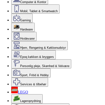
Computer & Kontor
Mobil, Tablet & Smartwatch
Gaming
Hardware
Hvidevarer
Hjem, Rengøring & Køkkenudstyr
Epoq køkken & bryggers
Personlig pleje, Skønhed & Velvære
Sport, Fritid & Hobby
Services & tilbehør
LEGO
Lageroprydning