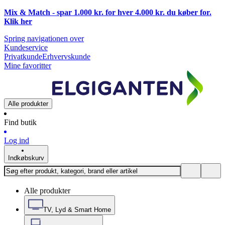
Mix & Match - spar 1.000 kr. for hver 4.000 kr. du køber for.
Klik
her
Spring navigationen over
Kundeservice
Privatkunde
Erhvervskunde
Mine favoritter
Alle produkter
Find butik
Log ind
Indkøbskurv
Alle produkter
TV, Lyd & Smart Home