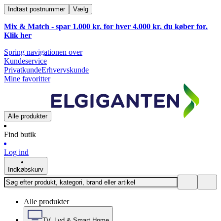
Indtast postnummer
Vælg
Mix & Match - spar 1.000 kr. for hver 4.000 kr. du køber for.
Klik
her
Spring navigationen over
Kundeservice
Privatkunde
Erhvervskunde
Mine favoritter
Alle produkter
Find butik
Log ind
Indkøbskurv
Alle produkter
TV, Lyd & Smart Home