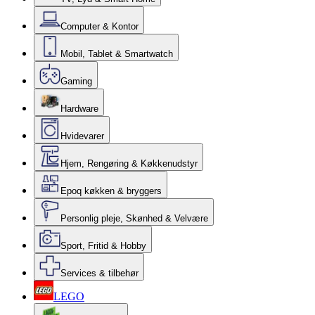
Computer & Kontor
Mobil, Tablet & Smartwatch
Gaming
Hardware
Hvidevarer
Hjem, Rengøring & Køkkenudstyr
Epoq køkken & bryggers
Personlig pleje, Skønhed & Velvære
Sport, Fritid & Hobby
Services & tilbehør
LEGO