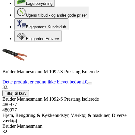
Lageroprydning
Ugens tilbud - og andre gode priser
Elgigantens Kundeklub
Elgiganten Erhverv
Brüder Mannesmann M 1092-S Prestang Isolerede
Dette produkt er endnu ikke blevet bedømt.
0
32.-
Tilføj til kurv
Brüder Mannesmann M 1092-S Prestang Isolerede
480977
480977
Hjem, Rengøring & Køkkenudstyr, Værktøj & maskiner, Diverse
værktøj
Brüder Mannesmann
32