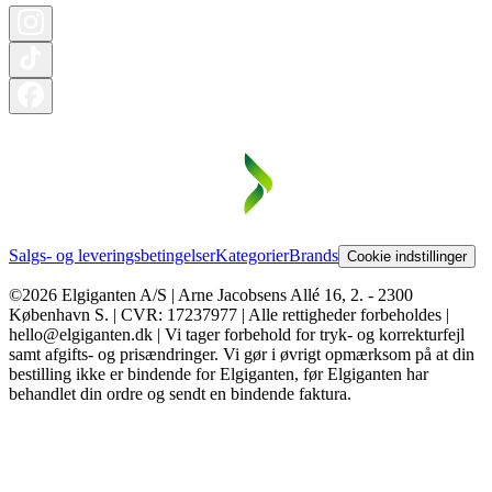
Salgs- og leveringsbetingelser
Kategorier
Brands
Cookie indstillinger
©2026 Elgiganten A/S | Arne Jacobsens Allé 16, 2. - 2300
København S. | CVR: 17237977 | Alle rettigheder forbeholdes |
hello@elgiganten.dk | Vi tager forbehold for tryk- og korrekturfejl
samt afgifts- og prisændringer. Vi gør i øvrigt opmærksom på at din
bestilling ikke er bindende for Elgiganten, før Elgiganten har
behandlet din ordre og sendt en bindende faktura.