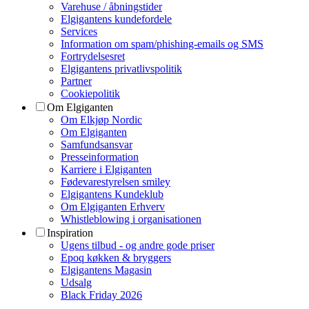
Varehuse / åbningstider
Elgigantens kundefordele
Services
Information om spam/phishing-emails og SMS
Fortrydelsesret
Elgigantens privatlivspolitik
Partner
Cookiepolitik
Om Elgiganten
Om Elkjøp Nordic
Om Elgiganten
Samfundsansvar
Presseinformation
Karriere i Elgiganten
Fødevarestyrelsen smiley
Elgigantens Kundeklub
Om Elgiganten Erhverv
Whistleblowing i organisationen
Inspiration
Ugens tilbud - og andre gode priser
Epoq køkken & bryggers
Elgigantens Magasin
Udsalg
Black Friday 2026