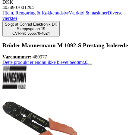
DKK
4024907001294
Hjem, Rengøring & Køkkenudstyr
Værktøj & maskiner
Diverse
værktøj
Solgt af
Conrad Elektronik DK
Skeppsgatan 19
CVR-nr: 556678-4624
Brüder Mannesmann M 1092-S Prestang Isolerede
Varenummer:
480977
Dette produkt er endnu ikke blevet bedømt.
0