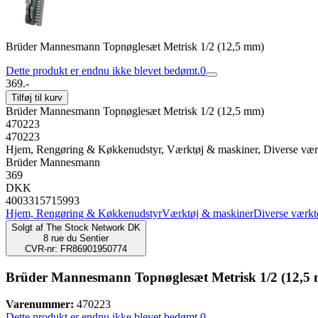
Brüder Mannesmann Topnøglesæt Metrisk 1/2 (12,5 mm)
Dette produkt er endnu ikke blevet bedømt.
0
369.-
Tilføj til kurv
Brüder Mannesmann Topnøglesæt Metrisk 1/2 (12,5 mm)
470223
470223
Hjem, Rengøring & Køkkenudstyr, Værktøj & maskiner, Diverse vær
Brüder Mannesmann
369
DKK
4003315715993
Hjem, Rengøring & Køkkenudstyr
Værktøj & maskiner
Diverse værkt
Solgt af
The Stock Network DK
8 rue du Sentier
CVR-nr: FR86901950774
Brüder Mannesmann Topnøglesæt Metrisk 1/2 (12,5
Varenummer:
470223
Dette produkt er endnu ikke blevet bedømt.
0