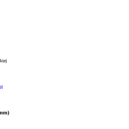
ktøj
øj
 mm)