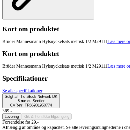
Kort om produktet
Brüder Mannesmann Hylsnyckelsats metrisk 1/2 M29111
Læs mere o
Kort om produktet
Brüder Mannesmann Hylsnyckelsats metrisk 1/2 M29111
Læs mere o
Specifikationer
Se alle specifikationer
Solgt af
The Stock Network DK
8 rue du Sentier
CVR-nr: FR86901950774
369.-
Levering
Klik & Hent
Ikke tilgængelig
Forsendelse fra 29,-
Afhængig af område og kapacitet. Se alle leveringsmulighederne i ch