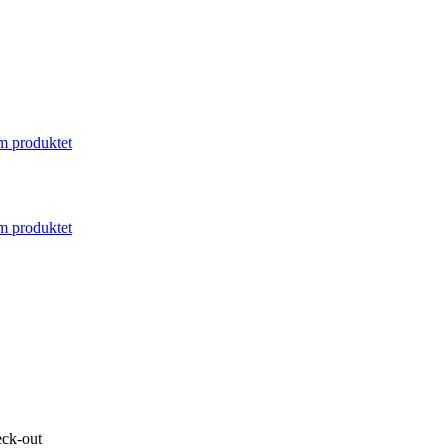
m produktet
m produktet
eck-out