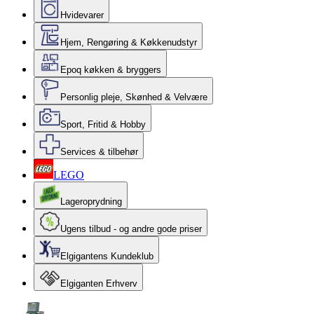
Hvidevarer
Hjem, Rengøring & Køkkenudstyr
Epoq køkken & bryggers
Personlig pleje, Skønhed & Velvære
Sport, Fritid & Hobby
Services & tilbehør
LEGO
Lageroprydning
Ugens tilbud - og andre gode priser
Elgigantens Kundeklub
Elgiganten Erhverv