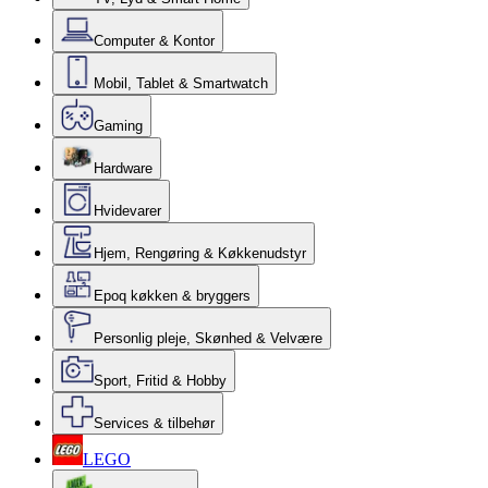
Computer & Kontor
Mobil, Tablet & Smartwatch
Gaming
Hardware
Hvidevarer
Hjem, Rengøring & Køkkenudstyr
Epoq køkken & bryggers
Personlig pleje, Skønhed & Velvære
Sport, Fritid & Hobby
Services & tilbehør
LEGO