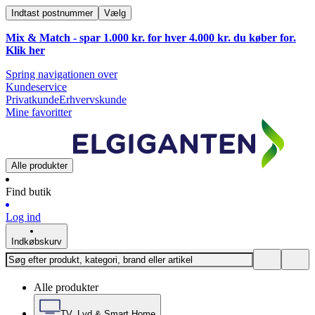
Indtast postnummer
Vælg
Mix & Match - spar 1.000 kr. for hver 4.000 kr. du køber for.
Klik
her
Spring navigationen over
Kundeservice
Privatkunde
Erhvervskunde
Mine favoritter
Alle produkter
Find butik
Log ind
Indkøbskurv
Alle produkter
TV, Lyd & Smart Home