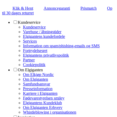
Klik & Hent
Annoncegaranti
Prismatch
Op
til 30 dages returret
Kundeservice
Kundeservice
Varehuse / åbningstider
Elgigantens kundefordele
Services
Information om spam/phishing-emails og SMS
Fortrydelsesret
Elgigantens privatlivspolitik
Partner
Cookiepolitik
Om Elgiganten
Om Elkjøp Nordic
Om Elgiganten
Samfundsansvar
Presseinformation
Karriere i Elgiganten
Fødevarestyrelsen smiley
Elgigantens Kundeklub
Om Elgiganten Erhverv
Whistleblowing i organisationen