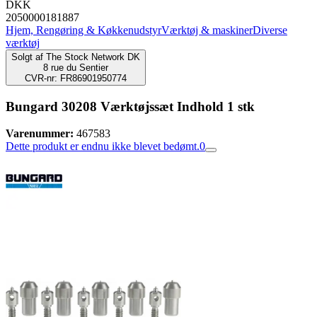
DKK
2050000181887
Hjem, Rengøring & Køkkenudstyr
Værktøj & maskiner
Diverse
værktøj
Solgt af
The Stock Network DK
8 rue du Sentier
CVR-nr: FR86901950774
Bungard 30208 Værktøjssæt Indhold 1 stk
Varenummer:
467583
Dette produkt er endnu ikke blevet bedømt.
0