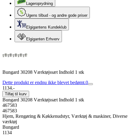
Lageroprydning
Ugens tilbud - og andre gode priser
Elgigantens Kundeklub
Elgiganten Erhverv
Bungard 30208 Værktøjssæt Indhold 1 stk
Dette produkt er endnu ikke blevet bedømt.
0
1134.-
Tilføj til kurv
Bungard 30208 Værktøjssæt Indhold 1 stk
467583
467583
Hjem, Rengøring & Køkkenudstyr, Værktøj & maskiner, Diverse
værktøj
Bungard
1134