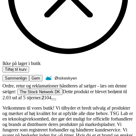
Ikke på lager i butik
Tilføj til kurv
Sammenlign
Gem
Ønskeskyen
Ordre, retur og reklamationer håndteres af sælger - læs om denne
sælger:
Dette produkt er blevet bedømt til
The Stock Network DK
2.03 ud af 5 stjerner.
2
104
Velkommen til vores butik! Vi tilbyder et bredt udvalg af produkter
og mærker af høj kvalitet for at opfylde alle dine behov. TSG Lab er
en teknologivirksomhed, der gør det muligt for officielle forhandlere
og brands at distribuere deres produkter på markedspladser. Vi
fungerer som registreret forhandler og håndterer kundeservice. Vi
svarer på beskeder inden for ~6 timer. Hvis du er et brand og ønsker