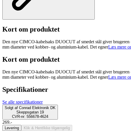
Kort om produktet
Den nye CIMCO-kabelsaks DUOCUT af smedet stål giver brugeren en e
mm diameter ved kobber- og aluminium-kabel. Det egner
Læs mere o
Kort om produktet
Den nye CIMCO-kabelsaks DUOCUT af smedet stål giver brugeren en e
mm diameter ved kobber- og aluminium-kabel. Det egner
Læs mere o
Specifikationer
Se alle specifikationer
Solgt af
Conrad Elektronik DK
Skeppsgatan 19
CVR-nr: 556678-4624
269.-
Levering
Klik & Hent
Ikke tilgængelig