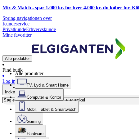
Mix & Match - spar 1.000 kr. for hver 4.000 kr. du køber for. Kl
Spring navigationen over
Kundeservice
Privatkunde
Erhvervskunde
Mine favoritter
Alle produkter
Find butik
Alle produkter
Log ind
TV, Lyd & Smart Home
Indkøbskurv
Computer & Kontor
Mobil, Tablet & Smartwatch
Gaming
Hardware