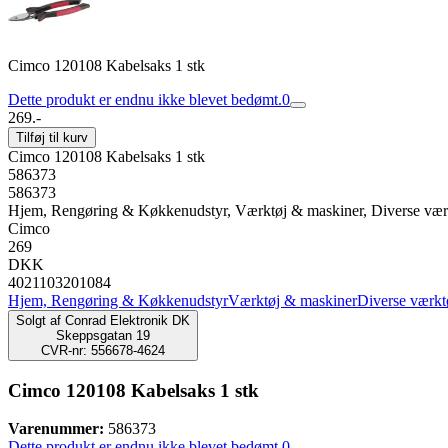
Cimco 120108 Kabelsaks 1 stk
Dette produkt er endnu ikke blevet bedømt.
0
269.-
Tilføj til kurv
Cimco 120108 Kabelsaks 1 stk
586373
586373
Hjem, Rengøring & Køkkenudstyr, Værktøj & maskiner, Diverse vær
Cimco
269
DKK
4021103201084
Hjem, Rengøring & Køkkenudstyr
Værktøj & maskiner
Diverse værkt
Solgt af
Conrad Elektronik DK
Skeppsgatan 19
CVR-nr: 556678-4624
Cimco 120108 Kabelsaks 1 stk
Varenummer:
586373
Dette produkt er endnu ikke blevet bedømt.
0