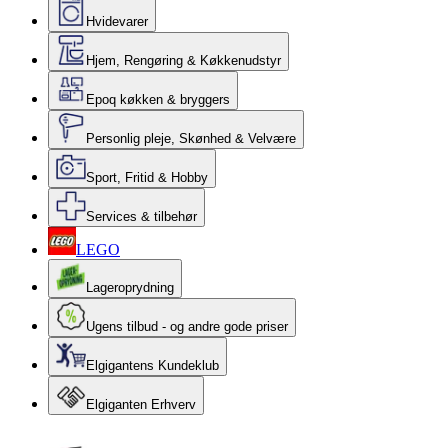
Hvidevarer
Hjem, Rengøring & Køkkenudstyr
Epoq køkken & bryggers
Personlig pleje, Skønhed & Velvære
Sport, Fritid & Hobby
Services & tilbehør
LEGO
Lageroprydning
Ugens tilbud - og andre gode priser
Elgigantens Kundeklub
Elgiganten Erhverv