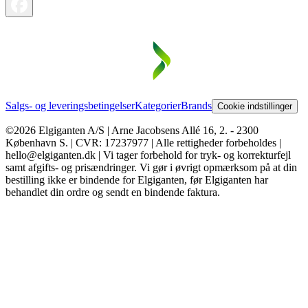
Salgs- og leveringsbetingelser
Kategorier
Brands
Cookie indstillinger
©2026 Elgiganten A/S | Arne Jacobsens Allé 16, 2. - 2300
København S. | CVR: 17237977 | Alle rettigheder forbeholdes |
hello@elgiganten.dk | Vi tager forbehold for tryk- og korrekturfejl
samt afgifts- og prisændringer. Vi gør i øvrigt opmærksom på at din
bestilling ikke er bindende for Elgiganten, før Elgiganten har
behandlet din ordre og sendt en bindende faktura.