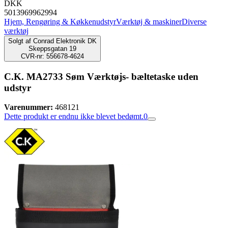
DKK
5013969962994
Hjem, Rengøring & Køkkenudstyr
Værktøj & maskiner
Diverse
værktøj
Solgt af
Conrad Elektronik DK
Skeppsgatan 19
CVR-nr: 556678-4624
C.K. MA2733 Søm Værktøjs- bæltetaske uden
udstyr
Varenummer:
468121
Dette produkt er endnu ikke blevet bedømt.
0