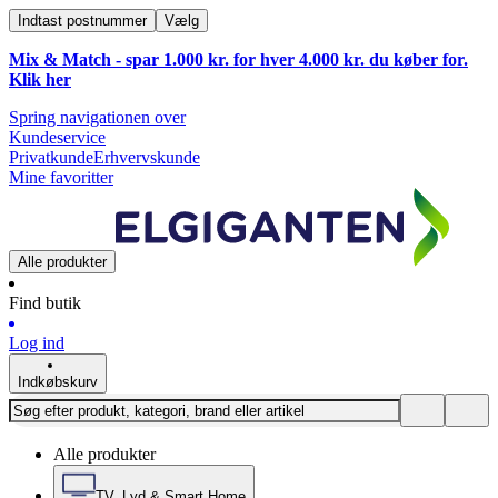
Indtast postnummer
Vælg
Mix & Match - spar 1.000 kr. for hver 4.000 kr. du køber for.
Klik
her
Spring navigationen over
Kundeservice
Privatkunde
Erhvervskunde
Mine favoritter
Alle produkter
Find butik
Log ind
Indkøbskurv
Alle produkter
TV, Lyd & Smart Home