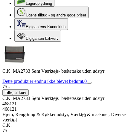
Lageroprydning
Ugens tilbud - og andre gode priser
Elgigantens Kundeklub
Elgiganten Erhverv
C.K. MA2733 Søm Værktøjs- bæltetaske uden udstyr
Dette produkt er endnu ikke blevet bedømt.
0
75.-
Tilføj til kurv
C.K. MA2733 Søm Værktøjs- bæltetaske uden udstyr
468121
468121
Hjem, Rengøring & Køkkenudstyr, Værktøj & maskiner, Diverse
værktøj
C.K.
75