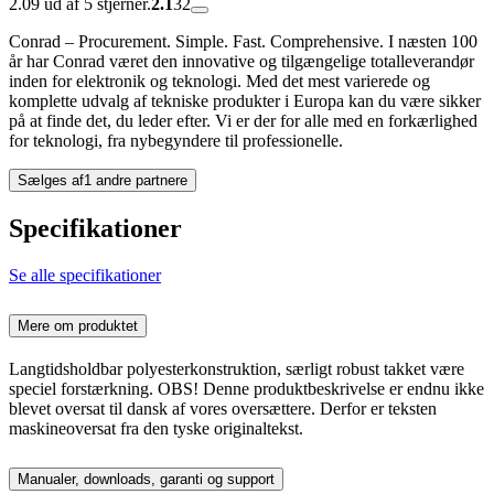
2.09 ud af 5 stjerner.
2.1
32
Conrad – Procurement. Simple. Fast. Comprehensive. I næsten 100
år har Conrad været den innovative og tilgængelige totalleverandør
inden for elektronik og teknologi. Med det mest varierede og
komplette udvalg af tekniske produkter i Europa kan du være sikker
på at finde det, du leder efter. Vi er der for alle med en forkærlighed
for teknologi, fra nybegyndere til professionelle.
Sælges af
1 andre partnere
Specifikationer
Se alle specifikationer
Mere om produktet
Langtidsholdbar polyesterkonstruktion, særligt robust takket være
speciel forstærkning. OBS! Denne produktbeskrivelse er endnu ikke
blevet oversat til dansk af vores oversættere. Derfor er teksten
maskineoversat fra den tyske originaltekst.
Manualer, downloads, garanti og support