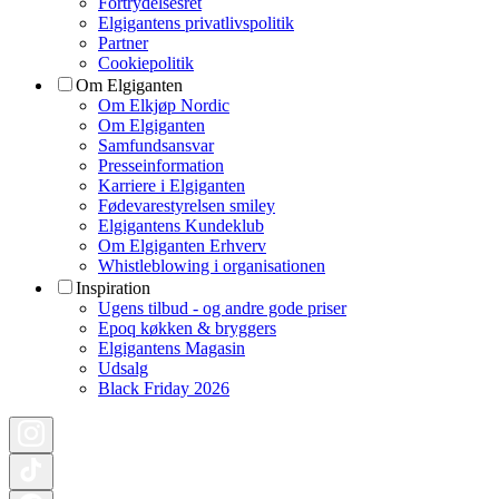
Fortrydelsesret
Elgigantens privatlivspolitik
Partner
Cookiepolitik
Om Elgiganten
Om Elkjøp Nordic
Om Elgiganten
Samfundsansvar
Presseinformation
Karriere i Elgiganten
Fødevarestyrelsen smiley
Elgigantens Kundeklub
Om Elgiganten Erhverv
Whistleblowing i organisationen
Inspiration
Ugens tilbud - og andre gode priser
Epoq køkken & bryggers
Elgigantens Magasin
Udsalg
Black Friday 2026