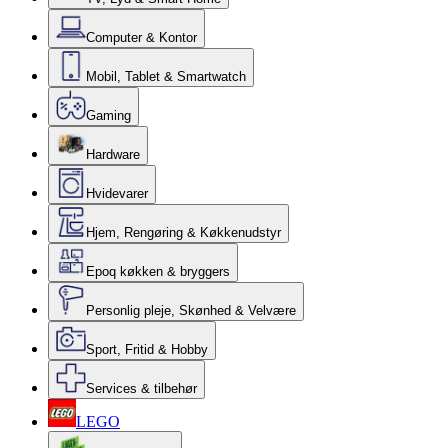
Computer & Kontor
Mobil, Tablet & Smartwatch
Gaming
Hardware
Hvidevarer
Hjem, Rengøring & Køkkenudstyr
Epoq køkken & bryggers
Personlig pleje, Skønhed & Velvære
Sport, Fritid & Hobby
Services & tilbehør
LEGO