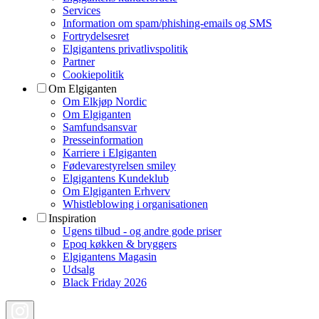
Services
Information om spam/phishing-emails og SMS
Fortrydelsesret
Elgigantens privatlivspolitik
Partner
Cookiepolitik
Om Elgiganten
Om Elkjøp Nordic
Om Elgiganten
Samfundsansvar
Presseinformation
Karriere i Elgiganten
Fødevarestyrelsen smiley
Elgigantens Kundeklub
Om Elgiganten Erhverv
Whistleblowing i organisationen
Inspiration
Ugens tilbud - og andre gode priser
Epoq køkken & bryggers
Elgigantens Magasin
Udsalg
Black Friday 2026