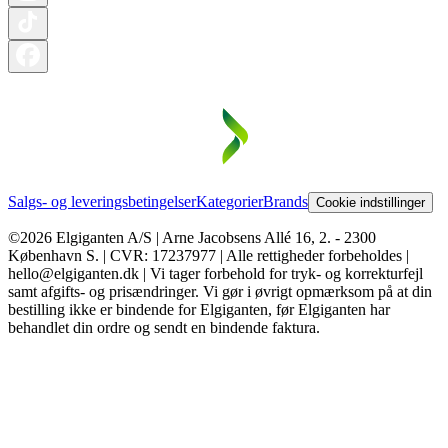
Salgs- og leveringsbetingelser
Kategorier
Brands
Cookie indstillinger
©2026 Elgiganten A/S | Arne Jacobsens Allé 16, 2. - 2300
København S. | CVR: 17237977 | Alle rettigheder forbeholdes |
hello@elgiganten.dk | Vi tager forbehold for tryk- og korrekturfejl
samt afgifts- og prisændringer. Vi gør i øvrigt opmærksom på at din
bestilling ikke er bindende for Elgiganten, før Elgiganten har
behandlet din ordre og sendt en bindende faktura.