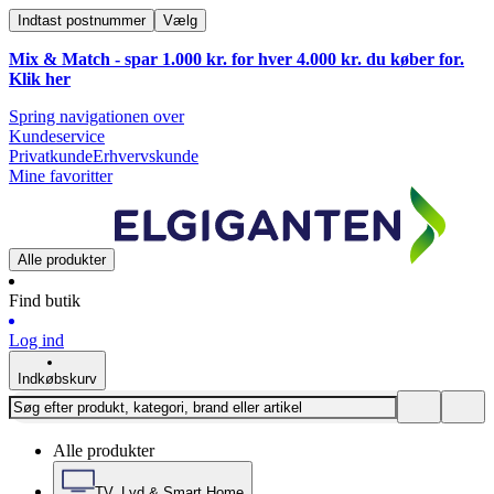
Indtast postnummer
Vælg
Mix & Match - spar 1.000 kr. for hver 4.000 kr. du køber for.
Klik
her
Spring navigationen over
Kundeservice
Privatkunde
Erhvervskunde
Mine favoritter
Alle produkter
Find butik
Log ind
Indkøbskurv
Alle produkter
TV, Lyd & Smart Home