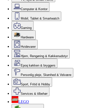
Computer & Kontor
Mobil, Tablet & Smartwatch
Gaming
Hardware
Hvidevarer
Hjem, Rengøring & Køkkenudstyr
Epoq køkken & bryggers
Personlig pleje, Skønhed & Velvære
Sport, Fritid & Hobby
Services & tilbehør
LEGO