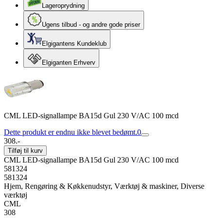
Lageroprydning
Ugens tilbud - og andre gode priser
Elgigantens Kundeklub
Elgiganten Erhverv
CML LED-signallampe BA15d Gul 230 V/AC 100 mcd
Dette produkt er endnu ikke blevet bedømt.
0
308.-
Tilføj til kurv
CML LED-signallampe BA15d Gul 230 V/AC 100 mcd
581324
581324
Hjem, Rengøring & Køkkenudstyr, Værktøj & maskiner, Diverse
værktøj
CML
308