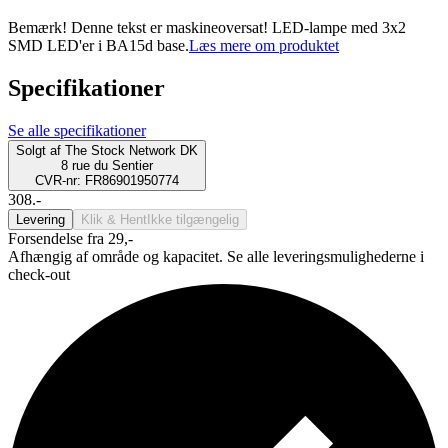
Bemærk! Denne tekst er maskineoversat! LED-lampe med 3x2
SMD LED'er i BA15d base.
Læs mere om produktet
Specifikationer
Se alle specifikationer
Solgt af
The Stock Network DK
8 rue du Sentier
CVR-nr: FR86901950774
308.-
Levering
Klik & Hent
Ikke tilgængelig
Forsendelse fra 29,-
Afhængig af område og kapacitet. Se alle leveringsmulighederne i
check-out