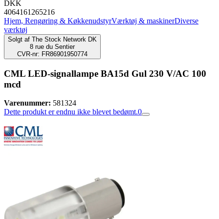
DKK
4064161265216
Hjem, Rengøring & Køkkenudstyr
Værktøj & maskiner
Diverse
værktøj
Solgt af
The Stock Network DK
8 rue du Sentier
CVR-nr: FR86901950774
CML LED-signallampe BA15d Gul 230 V/AC 100
mcd
Varenummer:
581324
Dette produkt er endnu ikke blevet bedømt.
0