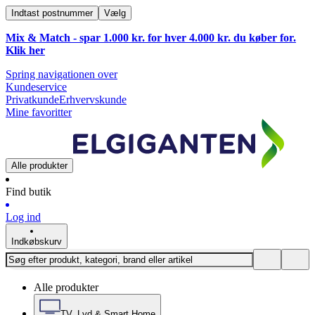
Indtast postnummer
Vælg
Mix & Match - spar 1.000 kr. for hver 4.000 kr. du køber for.
Klik
her
Spring navigationen over
Kundeservice
Privatkunde
Erhvervskunde
Mine favoritter
Alle produkter
Find butik
Log ind
Indkøbskurv
Alle produkter
TV, Lyd & Smart Home