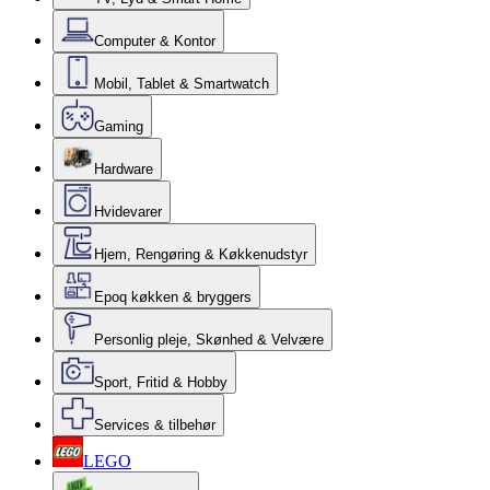
Computer & Kontor
Mobil, Tablet & Smartwatch
Gaming
Hardware
Hvidevarer
Hjem, Rengøring & Køkkenudstyr
Epoq køkken & bryggers
Personlig pleje, Skønhed & Velvære
Sport, Fritid & Hobby
Services & tilbehør
LEGO