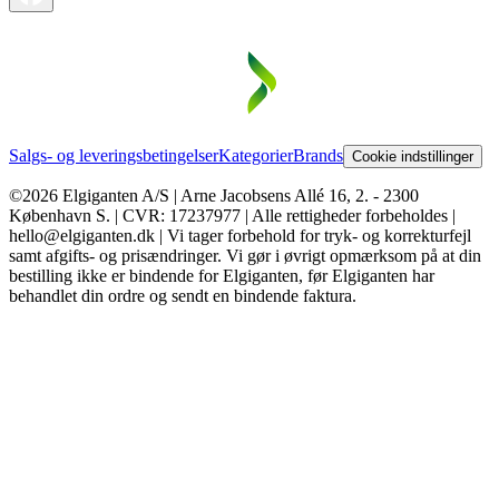
Salgs- og leveringsbetingelser
Kategorier
Brands
Cookie indstillinger
©2026 Elgiganten A/S | Arne Jacobsens Allé 16, 2. - 2300
København S. | CVR: 17237977 | Alle rettigheder forbeholdes |
hello@elgiganten.dk | Vi tager forbehold for tryk- og korrekturfejl
samt afgifts- og prisændringer. Vi gør i øvrigt opmærksom på at din
bestilling ikke er bindende for Elgiganten, før Elgiganten har
behandlet din ordre og sendt en bindende faktura.