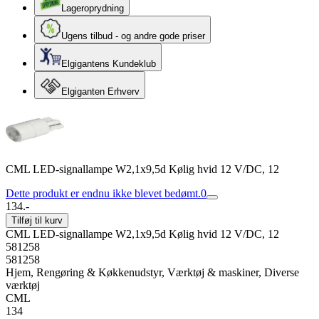
Lageroprydning
Ugens tilbud - og andre gode priser
Elgigantens Kundeklub
Elgiganten Erhverv
CML LED-signallampe W2,1x9,5d Kølig hvid 12 V/DC, 12
Dette produkt er endnu ikke blevet bedømt.
0
134.-
Tilføj til kurv
CML LED-signallampe W2,1x9,5d Kølig hvid 12 V/DC, 12
581258
581258
Hjem, Rengøring & Køkkenudstyr, Værktøj & maskiner, Diverse
værktøj
CML
134