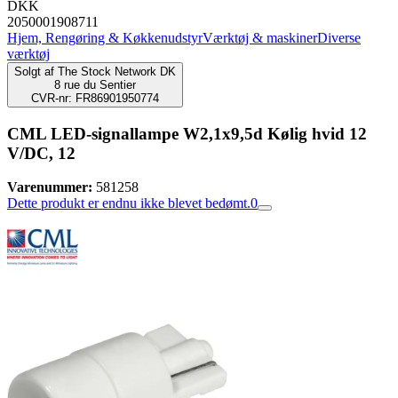
DKK
2050001908711
Hjem, Rengøring & Køkkenudstyr
Værktøj & maskiner
Diverse
værktøj
Solgt af
The Stock Network DK
8 rue du Sentier
CVR-nr: FR86901950774
CML LED-signallampe W2,1x9,5d Kølig hvid 12
V/DC, 12
Varenummer:
581258
Dette produkt er endnu ikke blevet bedømt.
0