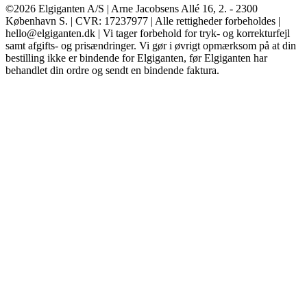
©2026 Elgiganten A/S | Arne Jacobsens Allé 16, 2. - 2300
København S. | CVR: 17237977 | Alle rettigheder forbeholdes |
hello@elgiganten.dk | Vi tager forbehold for tryk- og korrekturfejl
samt afgifts- og prisændringer. Vi gør i øvrigt opmærksom på at din
bestilling ikke er bindende for Elgiganten, før Elgiganten har
behandlet din ordre og sendt en bindende faktura.