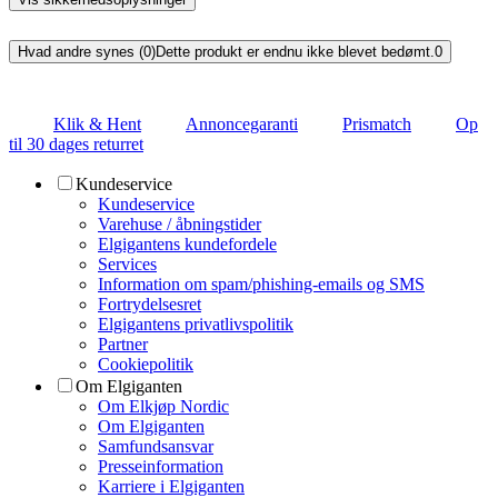
Hvad andre synes (0)
Dette produkt er endnu ikke blevet bedømt.
0
Klik & Hent
Annoncegaranti
Prismatch
Op
til 30 dages returret
Kundeservice
Kundeservice
Varehuse / åbningstider
Elgigantens kundefordele
Services
Information om spam/phishing-emails og SMS
Fortrydelsesret
Elgigantens privatlivspolitik
Partner
Cookiepolitik
Om Elgiganten
Om Elkjøp Nordic
Om Elgiganten
Samfundsansvar
Presseinformation
Karriere i Elgiganten