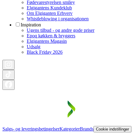
Fødevarestyrelsen smiley
Elgigantens Kundeklub
Om Elgiganten Erhverv
Whistleblowing i organisationen
Inspiration
Ugens tilbud - og andre gode priser
Epoq køkken & bryggers
Elgigantens Magasin
Udsalg
Black Friday 2026
Salgs- og leveringsbetingelser
Kategorier
Brands
Cookie indstillinger