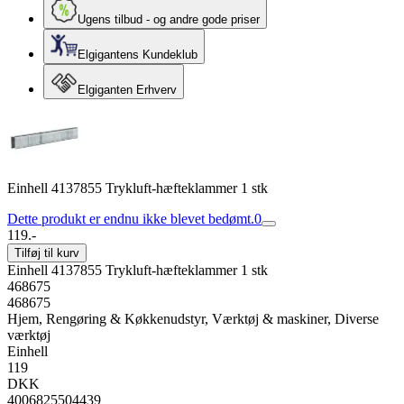
Ugens tilbud - og andre gode priser
Elgigantens Kundeklub
Elgiganten Erhverv
Einhell 4137855 Trykluft-hæfteklammer 1 stk
Dette produkt er endnu ikke blevet bedømt.
0
119.-
Tilføj til kurv
Einhell 4137855 Trykluft-hæfteklammer 1 stk
468675
468675
Hjem, Rengøring & Køkkenudstyr, Værktøj & maskiner, Diverse
værktøj
Einhell
119
DKK
4006825504439