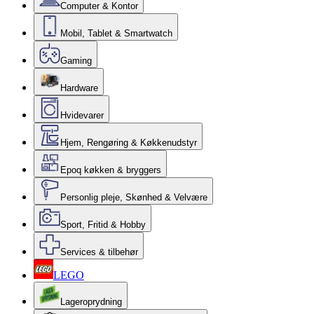
Computer & Kontor
Mobil, Tablet & Smartwatch
Gaming
Hardware
Hvidevarer
Hjem, Rengøring & Køkkenudstyr
Epoq køkken & bryggers
Personlig pleje, Skønhed & Velvære
Sport, Fritid & Hobby
Services & tilbehør
LEGO
Lageroprydning