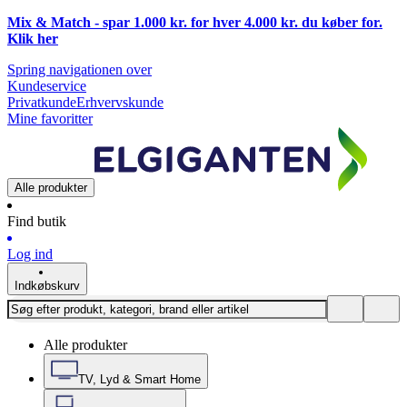
Mix & Match - spar 1.000 kr. for hver 4.000 kr. du køber for.
Klik
her
Spring navigationen over
Kundeservice
Privatkunde
Erhvervskunde
Mine favoritter
Alle produkter
Find butik
Log ind
Indkøbskurv
Alle produkter
TV, Lyd & Smart Home