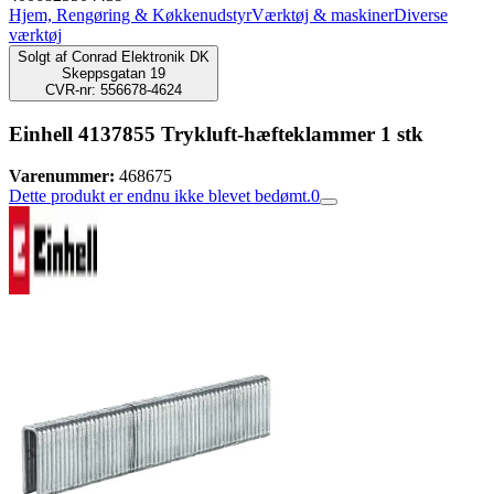
Hjem, Rengøring & Køkkenudstyr
Værktøj & maskiner
Diverse
værktøj
Solgt af
Conrad Elektronik DK
Skeppsgatan 19
CVR-nr: 556678-4624
Einhell 4137855 Trykluft-hæfteklammer 1 stk
Varenummer:
468675
Dette produkt er endnu ikke blevet bedømt.
0