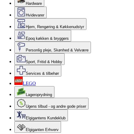
Hardware
Hvidevarer
Hjem, Rengøring & Køkkenudstyr
Epoq køkken & bryggers
Personlig pleje, Skønhed & Velvære
Sport, Fritid & Hobby
Services & tilbehør
LEGO
Lageroprydning
Ugens tilbud - og andre gode priser
Elgigantens Kundeklub
Elgiganten Erhverv