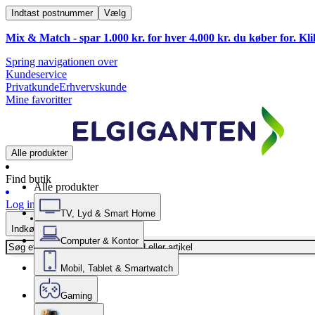
Indtast postnummer
Vælg
Mix & Match - spar 1.000 kr. for hver 4.000 kr. du køber for. Kl
Spring navigationen over
Kundeservice
Privatkunde
Erhvervskunde
Mine favoritter
Alle produkter
Find butik
Alle produkter
Log ind
TV, Lyd & Smart Home
Indkøbskurv
Computer & Kontor
Mobil, Tablet & Smartwatch
Gaming