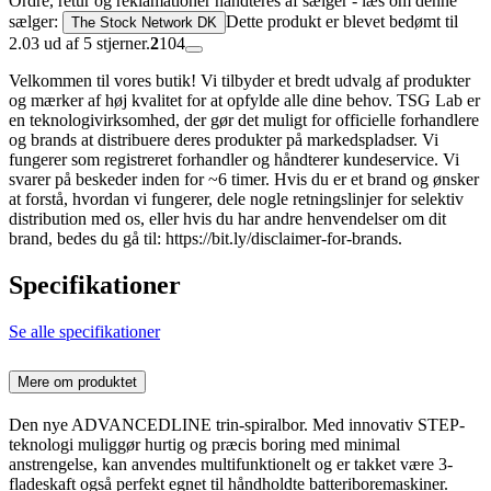
Ordre, retur og reklamationer håndteres af sælger - læs om denne
sælger:
Dette produkt er blevet bedømt til
The Stock Network DK
2.03 ud af 5 stjerner.
2
104
Velkommen til vores butik! Vi tilbyder et bredt udvalg af produkter
og mærker af høj kvalitet for at opfylde alle dine behov. TSG Lab er
en teknologivirksomhed, der gør det muligt for officielle forhandlere
og brands at distribuere deres produkter på markedspladser. Vi
fungerer som registreret forhandler og håndterer kundeservice. Vi
svarer på beskeder inden for ~6 timer. Hvis du er et brand og ønsker
at forstå, hvordan vi fungerer, dele nogle retningslinjer for selektiv
distribution med os, eller hvis du har andre henvendelser om dit
brand, bedes du gå til: https://bit.ly/disclaimer-for-brands.
Specifikationer
Se alle specifikationer
Mere om produktet
Den nye ADVANCEDLINE trin-spiralbor. Med innovativ STEP-
teknologi muliggør hurtig og præcis boring med minimal
anstrengelse, kan anvendes multifunktionelt og er takket være 3-
fladeskaft også perfekt egnet til håndholdte batteriboremaskiner.