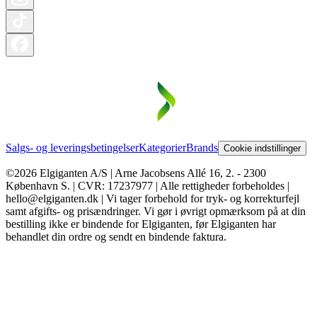
Salgs- og leveringsbetingelser
Kategorier
Brands
Cookie indstillinger
©2026 Elgiganten A/S | Arne Jacobsens Allé 16, 2. - 2300
København S. | CVR: 17237977 | Alle rettigheder forbeholdes |
hello@elgiganten.dk | Vi tager forbehold for tryk- og korrekturfejl
samt afgifts- og prisændringer. Vi gør i øvrigt opmærksom på at din
bestilling ikke er bindende for Elgiganten, før Elgiganten har
behandlet din ordre og sendt en bindende faktura.