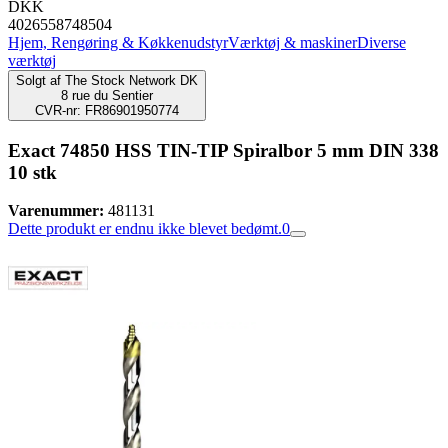
DKK
4026558748504
Hjem, Rengøring & Køkkenudstyr
Værktøj & maskiner
Diverse
værktøj
Solgt af
The Stock Network DK
8 rue du Sentier
CVR-nr: FR86901950774
Exact 74850 HSS TIN-TIP Spiralbor 5 mm DIN 338
10 stk
Varenummer:
481131
Dette produkt er endnu ikke blevet bedømt.
0