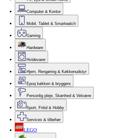
Computer & Kontor
Mobil, Tablet & Smartwatch
Gaming
Hardware
Hvidevarer
Hjem, Rengøring & Køkkenudstyr
Epoq køkken & bryggers
Personlig pleje, Skønhed & Velvære
Sport, Fritid & Hobby
Services & tilbehør
LEGO