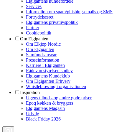
Elgigantens kundefordele
Services
Information om spam/phishing-emails og SMS
Fortrydelsesret
Elgigantens privatlivspolitik
Partner
Cookiepolitik
Om Elgiganten
Om Elkjøp Nordic
Om Elgiganten
Samfundsansvar
Presseinformation
Karriere i Elgiganten
Fødevarestyrelsen smiley
Elgigantens Kundeklub
Om Elgiganten Erhverv
Whistleblowing i organisationen
Inspiration
Ugens tilbud - og andre gode priser
Epoq køkken & bryggers
Elgigantens Magasin
Udsalg
Black Friday 2026