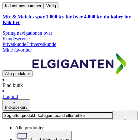
Indtast postnummer
Vælg
Mix & Match - spar 1.000 kr. for hver 4.000 kr. du køber for.
Klik
her
Spring navigationen over
Kundeservice
Privatkunde
Erhvervskunde
Mine favoritter
Alle produkter
Find butik
Log ind
Indkøbskurv
Alle produkter
TV, Lyd & Smart Home