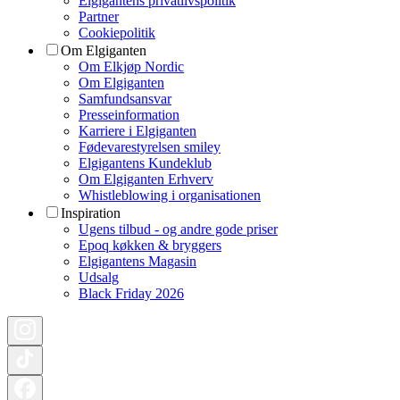
Elgigantens privatlivspolitik
Partner
Cookiepolitik
Om Elgiganten
Om Elkjøp Nordic
Om Elgiganten
Samfundsansvar
Presseinformation
Karriere i Elgiganten
Fødevarestyrelsen smiley
Elgigantens Kundeklub
Om Elgiganten Erhverv
Whistleblowing i organisationen
Inspiration
Ugens tilbud - og andre gode priser
Epoq køkken & bryggers
Elgigantens Magasin
Udsalg
Black Friday 2026