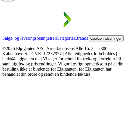
Salgs- og leveringsbetingelser
Kategorier
Brands
Cookie indstillinger
©2026 Elgiganten A/S | Arne Jacobsens Allé 16, 2. - 2300
København S. | CVR: 17237977 | Alle rettigheder forbeholdes |
hello@elgiganten.dk | Vi tager forbehold for tryk- og korrekturfejl
samt afgifts- og prisændringer. Vi gør i øvrigt opmærksom på at din
bestilling ikke er bindende for Elgiganten, før Elgiganten har
behandlet din ordre og sendt en bindende faktura.