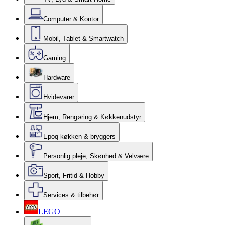
Computer & Kontor
Mobil, Tablet & Smartwatch
Gaming
Hardware
Hvidevarer
Hjem, Rengøring & Køkkenudstyr
Epoq køkken & bryggers
Personlig pleje, Skønhed & Velvære
Sport, Fritid & Hobby
Services & tilbehør
LEGO