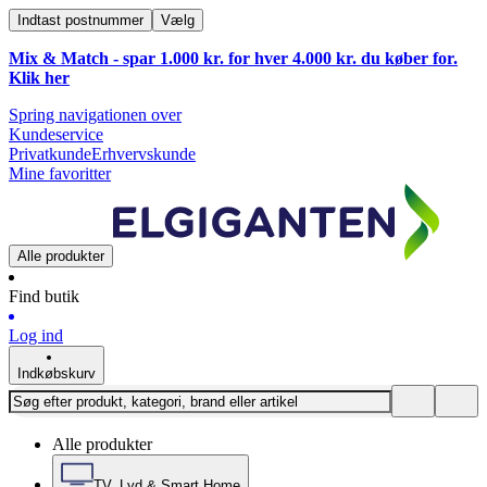
Indtast postnummer
Vælg
Mix & Match - spar 1.000 kr. for hver 4.000 kr. du køber for.
Klik
her
Spring navigationen over
Kundeservice
Privatkunde
Erhvervskunde
Mine favoritter
Alle produkter
Find butik
Log ind
Indkøbskurv
Alle produkter
TV, Lyd & Smart Home