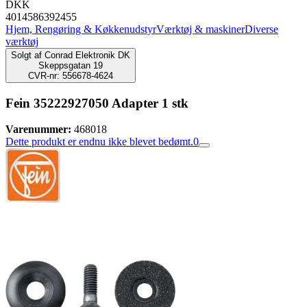
DKK
4014586392455
Hjem, Rengøring & Køkkenudstyr
Værktøj & maskiner
Diverse
værktøj
Solgt af
Conrad Elektronik DK
Skeppsgatan 19
CVR-nr: 556678-4624
Fein 35222927050 Adapter 1 stk
Varenummer:
468018
Dette produkt er endnu ikke blevet bedømt.
0