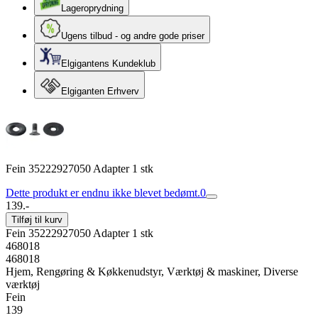
Lageroprydning
Ugens tilbud - og andre gode priser
Elgigantens Kundeklub
Elgiganten Erhverv
Fein 35222927050 Adapter 1 stk
Dette produkt er endnu ikke blevet bedømt.
0
139.-
Tilføj til kurv
Fein 35222927050 Adapter 1 stk
468018
468018
Hjem, Rengøring & Køkkenudstyr, Værktøj & maskiner, Diverse
værktøj
Fein
139