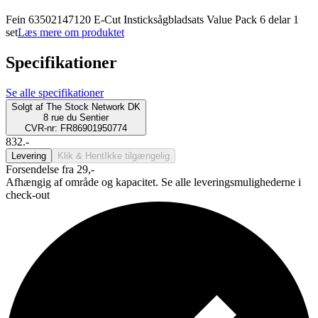
Fein 63502147120 E-Cut Insticksågbladsats Value Pack 6 delar 1
set
Læs mere om produktet
Specifikationer
Se alle specifikationer
Solgt af
The Stock Network DK
8 rue du Sentier
CVR-nr: FR86901950774
832.-
Levering
Klik & Hent
Ikke tilgængelig
Forsendelse fra 29,-
Afhængig af område og kapacitet. Se alle leveringsmulighederne i
check-out