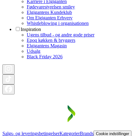
Karriere i Elgiganten
Fødevarestyrelsen smiley
Elgigantens Kundeklub
Om Elgiganten Erhverv
Whistleblowing i organisationen
Inspiration
Ugens tilbud - og andre gode priser
Epoq køkken & bryggers
Elgigantens Magasin
Udsalg
Black Friday 2026
Salgs- og leveringsbetingelser
Kategorier
Brands
Cookie indstillinger