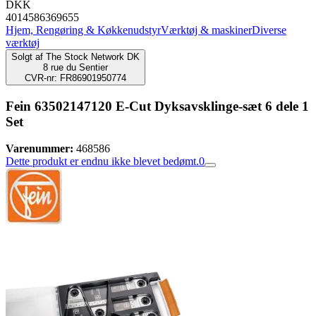
DKK
4014586369655
Hjem, Rengøring & Køkkenudstyr
Værktøj & maskiner
Diverse
værktøj
Solgt af
The Stock Network DK
8 rue du Sentier
CVR-nr: FR86901950774
Fein 63502147120 E-Cut Dyksavsklinge-sæt 6 dele 1
Set
Varenummer:
468586
Dette produkt er endnu ikke blevet bedømt.
0