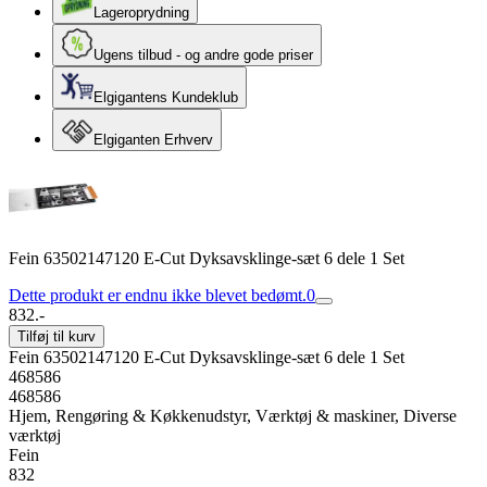
Lageroprydning
Ugens tilbud - og andre gode priser
Elgigantens Kundeklub
Elgiganten Erhverv
Fein 63502147120 E-Cut Dyksavsklinge-sæt 6 dele 1 Set
Dette produkt er endnu ikke blevet bedømt.
0
832.-
Tilføj til kurv
Fein 63502147120 E-Cut Dyksavsklinge-sæt 6 dele 1 Set
468586
468586
Hjem, Rengøring & Køkkenudstyr, Værktøj & maskiner, Diverse
værktøj
Fein
832