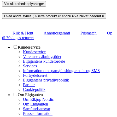
Vis sikkerhedsoplysninger
Hvad andre synes (0)
Dette produkt er endnu ikke blevet bedømt.
0
Klik & Hent
Annoncegaranti
Prismatch
Op
til 30 dages returret
Kundeservice
Kundeservice
Varehuse / åbningstider
Elgigantens kundefordele
Services
Information om spam/phishing-emails og SMS
Fortrydelsesret
Elgigantens privatlivspolitik
Partner
Cookiepolitik
Om Elgiganten
Om Elkjøp Nordic
Om Elgiganten
Samfundsansvar
Presseinformation