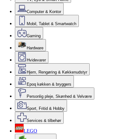
Computer & Kontor
Mobil, Tablet & Smartwatch
Gaming
Hardware
Hvidevarer
Hjem, Rengøring & Køkkenudstyr
Epoq køkken & bryggers
Personlig pleje, Skønhed & Velvære
Sport, Fritid & Hobby
Services & tilbehør
LEGO