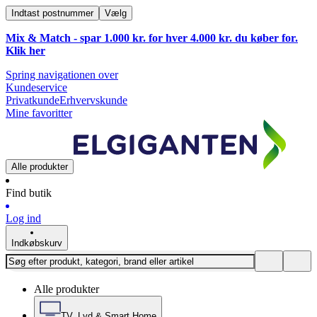
Indtast postnummer
Vælg
Mix & Match - spar 1.000 kr. for hver 4.000 kr. du køber for.
Klik
her
Spring navigationen over
Kundeservice
Privatkunde
Erhvervskunde
Mine favoritter
Alle produkter
Find butik
Log ind
Indkøbskurv
Alle produkter
TV, Lyd & Smart Home