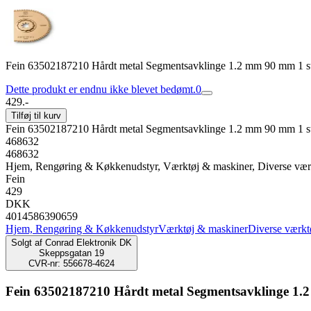
Fein 63502187210 Hårdt metal Segmentsavklinge 1.2 mm 90 mm 1 s
Dette produkt er endnu ikke blevet bedømt.
0
429.-
Tilføj til kurv
Fein 63502187210 Hårdt metal Segmentsavklinge 1.2 mm 90 mm 1 s
468632
468632
Hjem, Rengøring & Køkkenudstyr, Værktøj & maskiner, Diverse vær
Fein
429
DKK
4014586390659
Hjem, Rengøring & Køkkenudstyr
Værktøj & maskiner
Diverse værkt
Solgt af
Conrad Elektronik DK
Skeppsgatan 19
CVR-nr: 556678-4624
Fein 63502187210 Hårdt metal Segmentsavklinge 1.