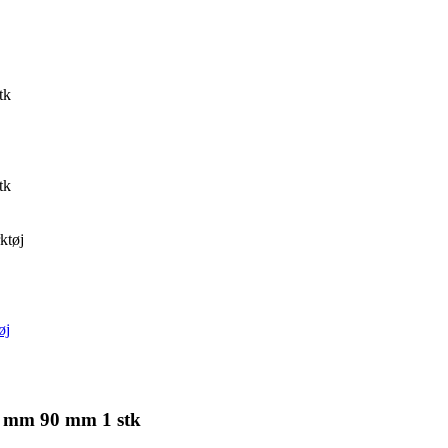
tk
tk
ktøj
øj
2 mm 90 mm 1 stk