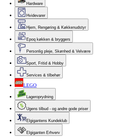
Hardware
Hvidevarer
Hjem, Rengøring & Køkkenudstyr
Epoq køkken & bryggers
Personlig pleje, Skønhed & Velvære
Sport, Fritid & Hobby
Services & tilbehør
LEGO
Lageroprydning
Ugens tilbud - og andre gode priser
Elgigantens Kundeklub
Elgiganten Erhverv