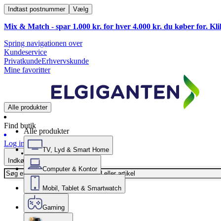
Indtast postnummer
Vælg
Mix & Match - spar 1.000 kr. for hver 4.000 kr. du køber for. Kl
Spring navigationen over
Kundeservice
Privatkunde
Erhvervskunde
Mine favoritter
Alle produkter
Find butik
Alle produkter
Log ind
TV, Lyd & Smart Home
Indkøbskurv
Computer & Kontor
Mobil, Tablet & Smartwatch
Gaming