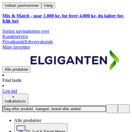
Indtast postnummer
Vælg
Mix & Match - spar 1.000 kr. for hver 4.000 kr. du køber for.
Klik
her
Spring navigationen over
Kundeservice
Privatkunde
Erhvervskunde
Mine favoritter
Alle produkter
Find butik
Log ind
Indkøbskurv
Alle produkter
TV, Lyd & Smart Home