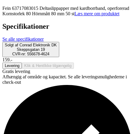
Fein 63717083015 Deltaslippapper med kardborrband, operforerad
Kornstorlek 80 Hörnmått 80 mm 50 st
Læs mere om produktet
Specifikationer
Se alle specifikationer
Solgt af
Conrad Elektronik DK
Skeppsgatan 19
CVR-nr: 556678-4624
159.-
Levering
Klik & Hent
Ikke tilgængelig
Gratis levering
Afhængig af område og kapacitet. Se alle leveringsmulighederne i
check-out