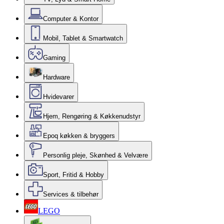
Computer & Kontor
Mobil, Tablet & Smartwatch
Gaming
Hardware
Hvidevarer
Hjem, Rengøring & Køkkenudstyr
Epoq køkken & bryggers
Personlig pleje, Skønhed & Velvære
Sport, Fritid & Hobby
Services & tilbehør
LEGO