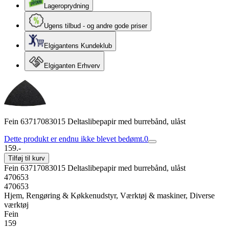
Lageroprydning
Ugens tilbud - og andre gode priser
Elgigantens Kundeklub
Elgiganten Erhverv
Fein 63717083015 Deltaslibepapir med burrebånd, ulåst
Dette produkt er endnu ikke blevet bedømt.
0
159.-
Tilføj til kurv
Fein 63717083015 Deltaslibepapir med burrebånd, ulåst
470653
470653
Hjem, Rengøring & Køkkenudstyr, Værktøj & maskiner, Diverse
værktøj
Fein
159