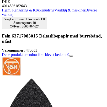
DKK
4014586182643
Hjem, Rengøring & Køkkenudstyr
Værktøj & maskiner
Diverse
værktøj
Solgt af
Conrad Elektronik DK
Skeppsgatan 19
CVR-nr: 556678-4624
Fein 63717083015 Deltaslibepapir med burrebånd,
ulåst
Varenummer:
470653
Dette produkt er endnu ikke blevet bedømt.
0