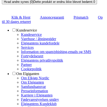
Hvad andre synes (0)
Dette produkt er endnu ikke blevet bedømt.
0
Klik & Hent
Annoncegaranti
Prismatch
Op
til 30 dages returret
Kundeservice
Kundeservice
Varehuse / åbningstider
Elgigantens kundefordele
Services
Information om spam/phishing-emails og SMS
Fortrydelsesret
Elgigantens privatlivspolitik
Partner
Cookiepolitik
Om Elgiganten
Om Elkjøp Nordic
Om Elgiganten
Samfundsansvar
Presseinformation
Karriere i Elgiganten
Fødevarestyrelsen smiley
Elgigantens Kundeklub