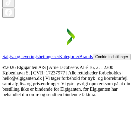
Salgs- og leveringsbetingelser
Kategorier
Brands
Cookie indstillinger
©2026 Elgiganten A/S | Arne Jacobsens Allé 16, 2. - 2300
København S. | CVR: 17237977 | Alle rettigheder forbeholdes |
hello@elgiganten.dk | Vi tager forbehold for tryk- og korrekturfejl
samt afgifts- og prisændringer. Vi gør i øvrigt opmærksom på at din
bestilling ikke er bindende for Elgiganten, før Elgiganten har
behandlet din ordre og sendt en bindende faktura.