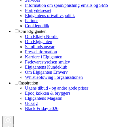
Services
Information om spam/phishing-emails og SMS
Fortrydelsesret
Elgigantens privatlivspolitik
Partner
Cookiepolitik
Om Elgiganten
Om Elkjøp Nordic
Om Elgiganten
Samfundsansvar
Presseinformation
Karriere i Elgiganten
Fødevarestyrelsen smiley
Elgigantens Kundeklub
Om Elgiganten Erhverv
Whistleblowing i organisationen
Inspiration
Ugens tilbud - og andre gode priser
Epoq køkken & bryggers
Elgigantens Magasin
Udsalg
Black Friday 2026