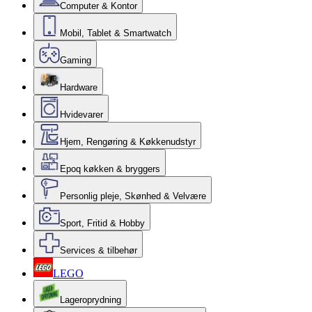
Computer & Kontor
Mobil, Tablet & Smartwatch
Gaming
Hardware
Hvidevarer
Hjem, Rengøring & Køkkenudstyr
Epoq køkken & bryggers
Personlig pleje, Skønhed & Velvære
Sport, Fritid & Hobby
Services & tilbehør
LEGO
Lageroprydning