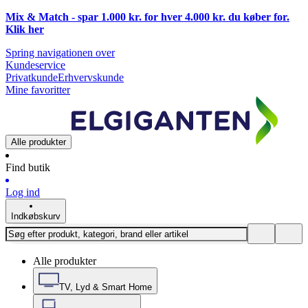
Mix & Match - spar 1.000 kr. for hver 4.000 kr. du køber for.
Klik
her
Spring navigationen over
Kundeservice
Privatkunde
Erhvervskunde
Mine favoritter
Alle produkter
Find butik
Log ind
Indkøbskurv
Alle produkter
TV, Lyd & Smart Home