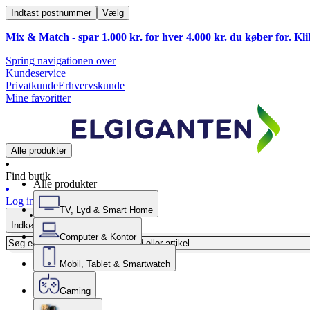
Indtast postnummer
Vælg
Mix & Match - spar 1.000 kr. for hver 4.000 kr. du køber for. Kl
Spring navigationen over
Kundeservice
Privatkunde
Erhvervskunde
Mine favoritter
Alle produkter
Find butik
Alle produkter
Log ind
TV, Lyd & Smart Home
Indkøbskurv
Computer & Kontor
Mobil, Tablet & Smartwatch
Gaming