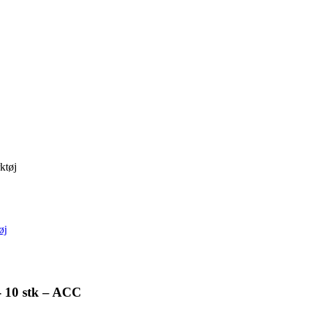
ktøj
øj
- 10 stk – ACC