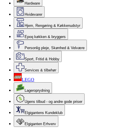
Hardware
Hvidevarer
Hjem, Rengøring & Køkkenudstyr
Epoq køkken & bryggers
Personlig pleje, Skønhed & Velvære
Sport, Fritid & Hobby
Services & tilbehør
LEGO
Lageroprydning
Ugens tilbud - og andre gode priser
Elgigantens Kundeklub
Elgiganten Erhverv