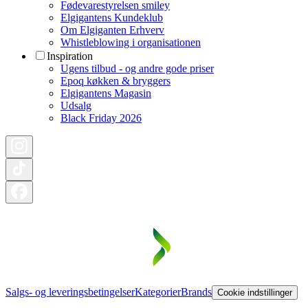
Fødevarestyrelsen smiley
Elgigantens Kundeklub
Om Elgiganten Erhverv
Whistleblowing i organisationen
Inspiration
Ugens tilbud - og andre gode priser
Epoq køkken & bryggers
Elgigantens Magasin
Udsalg
Black Friday 2026
Salgs- og leveringsbetingelser
Kategorier
Brands
Cookie indstillinger