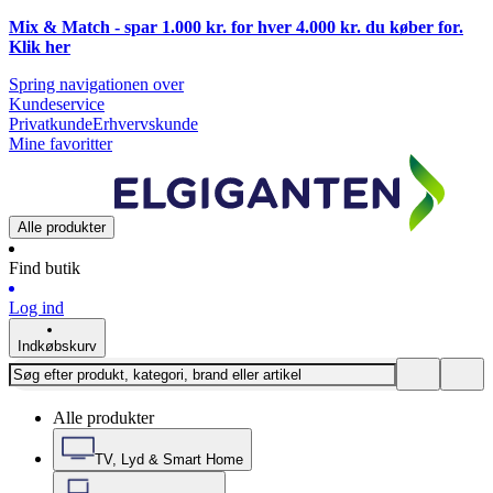
Mix & Match - spar 1.000 kr. for hver 4.000 kr. du køber for.
Klik
her
Spring navigationen over
Kundeservice
Privatkunde
Erhvervskunde
Mine favoritter
Alle produkter
Find butik
Log ind
Indkøbskurv
Alle produkter
TV, Lyd & Smart Home