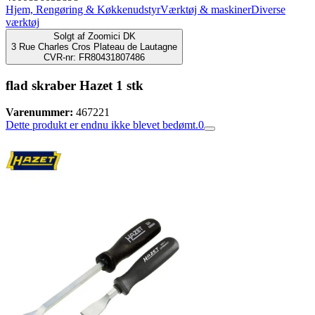
Hjem, Rengøring & Køkkenudstyr
Værktøj & maskiner
Diverse
værktøj
Solgt af
Zoomici DK
3 Rue Charles Cros Plateau de Lautagne
CVR-nr: FR80431807486
flad skraber Hazet 1 stk
Varenummer:
467221
Dette produkt er endnu ikke blevet bedømt.
0