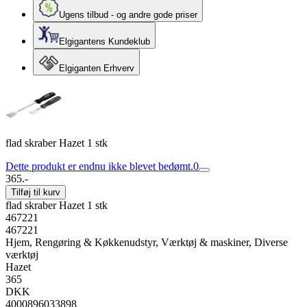
Ugens tilbud - og andre gode priser
Elgigantens Kundeklub
Elgiganten Erhverv
flad skraber Hazet 1 stk
Dette produkt er endnu ikke blevet bedømt.
0
365.-
Tilføj til kurv
flad skraber Hazet 1 stk
467221
467221
Hjem, Rengøring & Køkkenudstyr, Værktøj & maskiner, Diverse
værktøj
Hazet
365
DKK
4000896033898