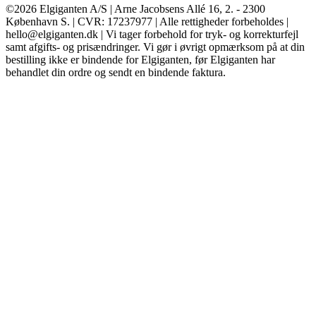
©2026 Elgiganten A/S | Arne Jacobsens Allé 16, 2. - 2300
København S. | CVR: 17237977 | Alle rettigheder forbeholdes |
hello@elgiganten.dk | Vi tager forbehold for tryk- og korrekturfejl
samt afgifts- og prisændringer. Vi gør i øvrigt opmærksom på at din
bestilling ikke er bindende for Elgiganten, før Elgiganten har
behandlet din ordre og sendt en bindende faktura.