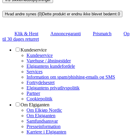
Hvad andre synes (0)
Dette produkt er endnu ikke blevet bedømt.
0
Klik & Hent
Annoncegaranti
Prismatch
Op
til 30 dages returret
Kundeservice
Kundeservice
Varehuse / åbningstider
Elgigantens kundefordele
Services
Information om spam/phishing-emails og SMS
Fortrydelsesret
Elgigantens privatlivspolitik
Partner
Cookiepolitik
Om Elgiganten
Om Elkjøp Nordic
Om Elgiganten
Samfundsansvar
Presseinformation
Karriere i Elgiganten