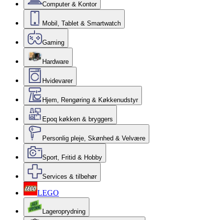
Computer & Kontor
Mobil, Tablet & Smartwatch
Gaming
Hardware
Hvidevarer
Hjem, Rengøring & Køkkenudstyr
Epoq køkken & bryggers
Personlig pleje, Skønhed & Velvære
Sport, Fritid & Hobby
Services & tilbehør
LEGO
Lageroprydning