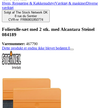
Hjem, Rengøring & Køkkenudstyr
Værktøj & maskiner
Diverse
værktøj
Solgt af
The Stock Network DK
8 rue du Sentier
CVR-nr: FR86901950774
Folierulle-sæt med 2 stk. med Alcantara Steinel
084189
Varenummer:
467790
Dette produkt er endnu ikke blevet bedømt.
0