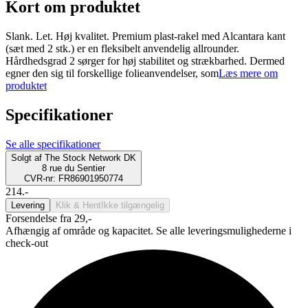
Kort om produktet
Slank. Let. Høj kvalitet. Premium plast-rakel med Alcantara kant
(sæt med 2 stk.) er en fleksibelt anvendelig allrounder.
Hårdhedsgrad 2 sørger for høj stabilitet og strækbarhed. Dermed
egner den sig til forskellige folieanvendelser, som
Læs mere om
produktet
Specifikationer
Se alle specifikationer
Solgt af
The Stock Network DK
8 rue du Sentier
CVR-nr: FR86901950774
214.-
Levering
Klik & Hent
Ikke tilgængelig
Forsendelse fra 29,-
Afhængig af område og kapacitet. Se alle leveringsmulighederne i
check-out