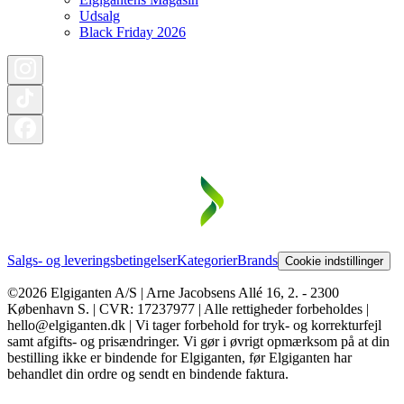
Udsalg
Black Friday 2026
Salgs- og leveringsbetingelser
Kategorier
Brands
Cookie indstillinger
©2026 Elgiganten A/S | Arne Jacobsens Allé 16, 2. - 2300
København S. | CVR: 17237977 | Alle rettigheder forbeholdes |
hello@elgiganten.dk | Vi tager forbehold for tryk- og korrekturfejl
samt afgifts- og prisændringer. Vi gør i øvrigt opmærksom på at din
bestilling ikke er bindende for Elgiganten, før Elgiganten har
behandlet din ordre og sendt en bindende faktura.