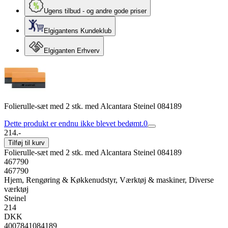
Ugens tilbud - og andre gode priser
Elgigantens Kundeklub
Elgiganten Erhverv
Folierulle-sæt med 2 stk. med Alcantara Steinel 084189
Dette produkt er endnu ikke blevet bedømt.
0
214.-
Tilføj til kurv
Folierulle-sæt med 2 stk. med Alcantara Steinel 084189
467790
467790
Hjem, Rengøring & Køkkenudstyr, Værktøj & maskiner, Diverse
værktøj
Steinel
214
DKK
4007841084189