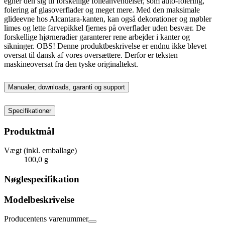
egner den sig til forskellige folieanvendelser, som auto-folering,
folering af glasoverflader og meget mere. Med den maksimale
glideevne hos Alcantara-kanten, kan også dekorationer og møbler
limes og lette farvepikkel fjernes på overflader uden besvær. De
forskellige hjørneradier garanterer rene arbejder i kanter og
sikninger. OBS! Denne produktbeskrivelse er endnu ikke blevet
oversat til dansk af vores oversættere. Derfor er teksten
maskineoversat fra den tyske originaltekst.
Manualer, downloads, garanti og support
Specifikationer
Produktmål
Vægt (inkl. emballage)
100,0 g
Nøglespecifikation
Modelbeskrivelse
Producentens varenummer