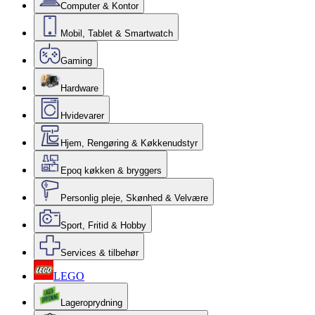
Computer & Kontor
Mobil, Tablet & Smartwatch
Gaming
Hardware
Hvidevarer
Hjem, Rengøring & Køkkenudstyr
Epoq køkken & bryggers
Personlig pleje, Skønhed & Velvære
Sport, Fritid & Hobby
Services & tilbehør
LEGO
Lageroprydning