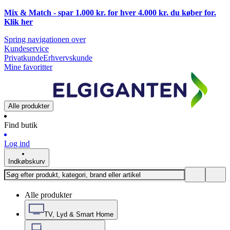
Mix & Match - spar 1.000 kr. for hver 4.000 kr. du køber for.
Klik
her
Spring navigationen over
Kundeservice
Privatkunde
Erhvervskunde
Mine favoritter
Alle produkter
Find butik
Log ind
Indkøbskurv
Alle produkter
TV, Lyd & Smart Home