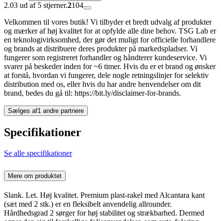
2.03 ud af 5 stjerner.
2
104
Velkommen til vores butik! Vi tilbyder et bredt udvalg af produkter
og mærker af høj kvalitet for at opfylde alle dine behov. TSG Lab er
en teknologivirksomhed, der gør det muligt for officielle forhandlere
og brands at distribuere deres produkter på markedspladser. Vi
fungerer som registreret forhandler og håndterer kundeservice. Vi
svarer på beskeder inden for ~6 timer. Hvis du er et brand og ønsker
at forstå, hvordan vi fungerer, dele nogle retningslinjer for selektiv
distribution med os, eller hvis du har andre henvendelser om dit
brand, bedes du gå til: https://bit.ly/disclaimer-for-brands.
Sælges af
1 andre partnere
Specifikationer
Se alle specifikationer
Mere om produktet
Slank. Let. Høj kvalitet. Premium plast-rakel med Alcantara kant
(sæt med 2 stk.) er en fleksibelt anvendelig allrounder.
Hårdhedsgrad 2 sørger for høj stabilitet og strækbarhed. Dermed