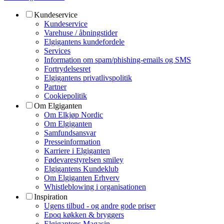
Kundeservice
Kundeservice
Varehuse / åbningstider
Elgigantens kundefordele
Services
Information om spam/phishing-emails og SMS
Fortrydelsesret
Elgigantens privatlivspolitik
Partner
Cookiepolitik
Om Elgiganten
Om Elkjøp Nordic
Om Elgiganten
Samfundsansvar
Presseinformation
Karriere i Elgiganten
Fødevarestyrelsen smiley
Elgigantens Kundeklub
Om Elgiganten Erhverv
Whistleblowing i organisationen
Inspiration
Ugens tilbud - og andre gode priser
Epoq køkken & bryggers
Elgigantens Magasin