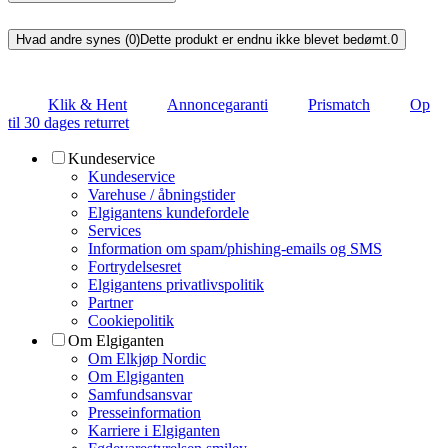
Hvad andre synes (0)
Dette produkt er endnu ikke blevet bedømt.
0
Klik & Hent
Annoncegaranti
Prismatch
Op
til 30 dages returret
Kundeservice
Kundeservice
Varehuse / åbningstider
Elgigantens kundefordele
Services
Information om spam/phishing-emails og SMS
Fortrydelsesret
Elgigantens privatlivspolitik
Partner
Cookiepolitik
Om Elgiganten
Om Elkjøp Nordic
Om Elgiganten
Samfundsansvar
Presseinformation
Karriere i Elgiganten