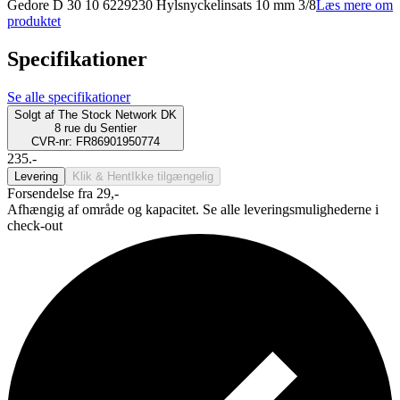
Gedore D 30 10 6229230 Hylsnyckelinsats 10 mm 3/8
Læs mere om
produktet
Specifikationer
Se alle specifikationer
Solgt af
The Stock Network DK
8 rue du Sentier
CVR-nr: FR86901950774
235.-
Levering
Klik & Hent
Ikke tilgængelig
Forsendelse fra 29,-
Afhængig af område og kapacitet. Se alle leveringsmulighederne i
check-out