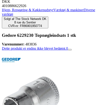
DKK
4010886622926
Hjem, Rengøring & Køkkenudstyr
Værktøj & maskiner
Diverse
værktøj
Solgt af
The Stock Network DK
8 rue du Sentier
CVR-nr: FR86901950774
Gedore 6229230 Topnøgleindsats 1 stk
Varenummer:
483836
Dette produkt er endnu ikke blevet bedømt.
0