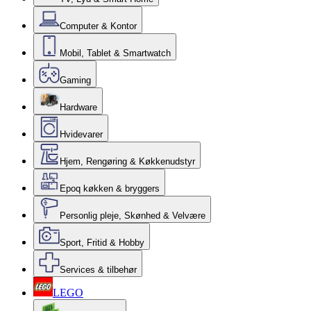
Computer & Kontor
Mobil, Tablet & Smartwatch
Gaming
Hardware
Hvidevarer
Hjem, Rengøring & Køkkenudstyr
Epoq køkken & bryggers
Personlig pleje, Skønhed & Velvære
Sport, Fritid & Hobby
Services & tilbehør
LEGO