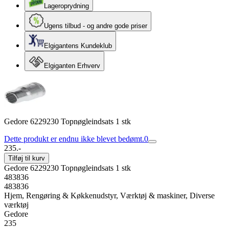
Lageroprydning
Ugens tilbud - og andre gode priser
Elgigantens Kundeklub
Elgiganten Erhverv
Gedore 6229230 Topnøgleindsats 1 stk
Dette produkt er endnu ikke blevet bedømt.
0
235.-
Tilføj til kurv
Gedore 6229230 Topnøgleindsats 1 stk
483836
483836
Hjem, Rengøring & Køkkenudstyr, Værktøj & maskiner, Diverse
værktøj
Gedore
235