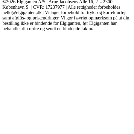
©2026 Elgiganten A/S | Arne Jacobsens Allé 16, 2. - 2300
København S. | CVR: 17237977 | Alle rettigheder forbeholdes |
hello@elgiganten.dk | Vi tager forbehold for tryk- og korrekturfejl
samt afgifts- og prisændringer. Vi gør i øvrigt opmærksom på at din
bestilling ikke er bindende for Elgiganten, før Elgiganten har
behandlet din ordre og sendt en bindende faktura.