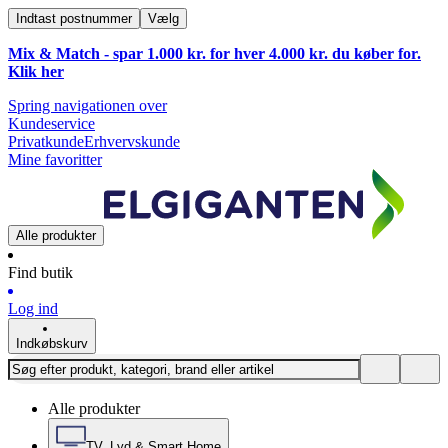
Indtast postnummer
Vælg
Mix & Match - spar 1.000 kr. for hver 4.000 kr. du køber for.
Klik
her
Spring navigationen over
Kundeservice
Privatkunde
Erhvervskunde
Mine favoritter
Alle produkter
Find butik
Log ind
Indkøbskurv
Alle produkter
TV, Lyd & Smart Home