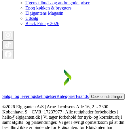
Ugens tilbud - og andre gode priser
Epoq køkken & bryggers
Elgigantens Magasin
Udsalg
Black Friday 2026
Salgs- og leveringsbetingelser
Kategorier
Brands
Cookie indstillinger
©2026 Elgiganten A/S | Arne Jacobsens Allé 16, 2. - 2300
København S. | CVR: 17237977 | Alle rettigheder forbeholdes |
hello@elgiganten.dk | Vi tager forbehold for tryk- og korrekturfejl
samt afgifts- og prisændringer. Vi gør i øvrigt opmærksom på at din
bestilling ikke er bindende for Elgiganten, før Elgiganten har