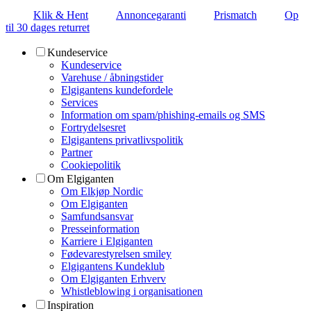
Klik & Hent
Annoncegaranti
Prismatch
Op
til 30 dages returret
Kundeservice
Kundeservice
Varehuse / åbningstider
Elgigantens kundefordele
Services
Information om spam/phishing-emails og SMS
Fortrydelsesret
Elgigantens privatlivspolitik
Partner
Cookiepolitik
Om Elgiganten
Om Elkjøp Nordic
Om Elgiganten
Samfundsansvar
Presseinformation
Karriere i Elgiganten
Fødevarestyrelsen smiley
Elgigantens Kundeklub
Om Elgiganten Erhverv
Whistleblowing i organisationen
Inspiration