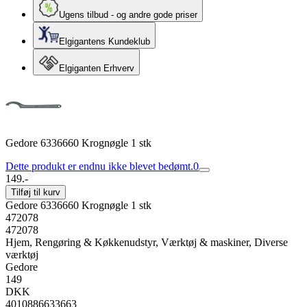
Ugens tilbud - og andre gode priser
Elgigantens Kundeklub
Elgiganten Erhverv
Gedore 6336660 Krognøgle 1 stk
Dette produkt er endnu ikke blevet bedømt.
0
149.-
Tilføj til kurv
Gedore 6336660 Krognøgle 1 stk
472078
472078
Hjem, Rengøring & Køkkenudstyr, Værktøj & maskiner, Diverse
værktøj
Gedore
149
DKK
4010886633663