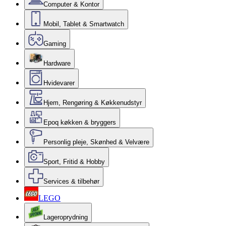
Computer & Kontor
Mobil, Tablet & Smartwatch
Gaming
Hardware
Hvidevarer
Hjem, Rengøring & Køkkenudstyr
Epoq køkken & bryggers
Personlig pleje, Skønhed & Velvære
Sport, Fritid & Hobby
Services & tilbehør
LEGO
Lageroprydning