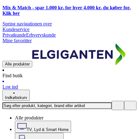
Mix & Match - spar 1.000 kr. for hver 4.000 kr. du køber for.
Klik
her
Spring navigationen over
Kundeservice
Privatkunde
Erhvervskunde
Mine favoritter
Alle produkter
Find butik
Log ind
Indkøbskurv
Alle produkter
TV, Lyd & Smart Home