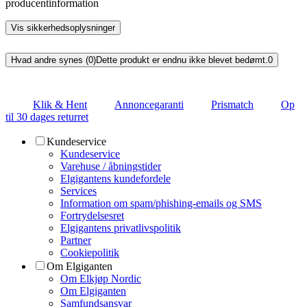
producentinformation
Vis sikkerhedsoplysninger
Hvad andre synes (0)
Dette produkt er endnu ikke blevet bedømt.
0
Klik & Hent
Annoncegaranti
Prismatch
Op
til 30 dages returret
Kundeservice
Kundeservice
Varehuse / åbningstider
Elgigantens kundefordele
Services
Information om spam/phishing-emails og SMS
Fortrydelsesret
Elgigantens privatlivspolitik
Partner
Cookiepolitik
Om Elgiganten
Om Elkjøp Nordic
Om Elgiganten
Samfundsansvar