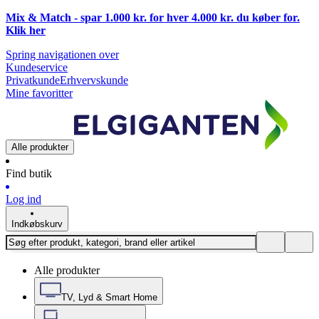
Mix & Match - spar 1.000 kr. for hver 4.000 kr. du køber for.
Klik
her
Spring navigationen over
Kundeservice
Privatkunde
Erhvervskunde
Mine favoritter
Alle produkter
Find butik
Log ind
Indkøbskurv
Alle produkter
TV, Lyd & Smart Home