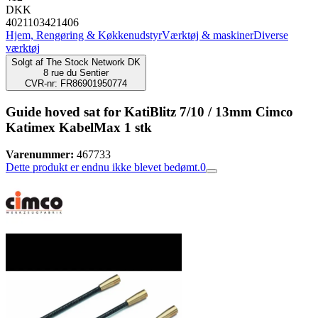
DKK
4021103421406
Hjem, Rengøring & Køkkenudstyr
Værktøj & maskiner
Diverse
værktøj
Solgt af
The Stock Network DK
8 rue du Sentier
CVR-nr: FR86901950774
Guide hoved sat for KatiBlitz 7/10 / 13mm Cimco
Katimex KabelMax 1 stk
Varenummer:
467733
Dette produkt er endnu ikke blevet bedømt.
0