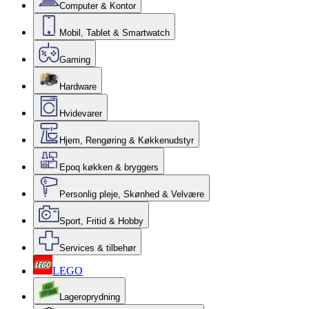
Computer & Kontor
Mobil, Tablet & Smartwatch
Gaming
Hardware
Hvidevarer
Hjem, Rengøring & Køkkenudstyr
Epoq køkken & bryggers
Personlig pleje, Skønhed & Velvære
Sport, Fritid & Hobby
Services & tilbehør
LEGO
Lageroprydning