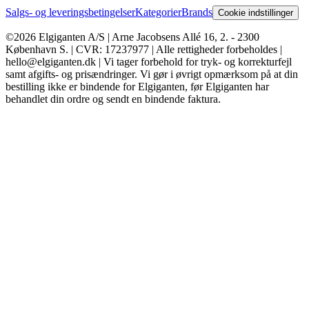
Salgs- og leveringsbetingelser
Kategorier
Brands
Cookie indstillinger
©2026 Elgiganten A/S | Arne Jacobsens Allé 16, 2. - 2300
København S. | CVR: 17237977 | Alle rettigheder forbeholdes |
hello@elgiganten.dk | Vi tager forbehold for tryk- og korrekturfejl
samt afgifts- og prisændringer. Vi gør i øvrigt opmærksom på at din
bestilling ikke er bindende for Elgiganten, før Elgiganten har
behandlet din ordre og sendt en bindende faktura.