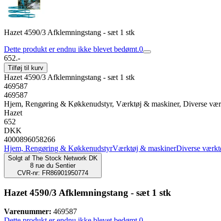
Hazet 4590/3 Afklemningstang - sæt 1 stk
Dette produkt er endnu ikke blevet bedømt.
0
652.-
Tilføj til kurv
Hazet 4590/3 Afklemningstang - sæt 1 stk
469587
469587
Hjem, Rengøring & Køkkenudstyr, Værktøj & maskiner, Diverse vær
Hazet
652
DKK
4000896058266
Hjem, Rengøring & Køkkenudstyr
Værktøj & maskiner
Diverse værkt
Solgt af
The Stock Network DK
8 rue du Sentier
CVR-nr: FR86901950774
Hazet 4590/3 Afklemningstang - sæt 1 stk
Varenummer:
469587
Dette produkt er endnu ikke blevet bedømt.
0