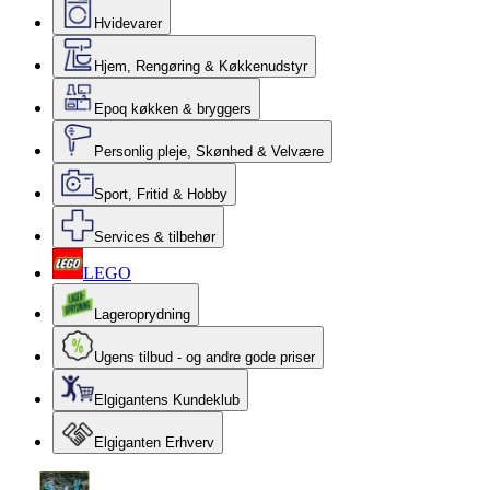
Hvidevarer
Hjem, Rengøring & Køkkenudstyr
Epoq køkken & bryggers
Personlig pleje, Skønhed & Velvære
Sport, Fritid & Hobby
Services & tilbehør
LEGO
Lageroprydning
Ugens tilbud - og andre gode priser
Elgigantens Kundeklub
Elgiganten Erhverv