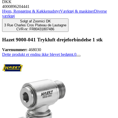
DKK
4000896204441
Hjem, Rengøring & Køkkenudstyr
Værktøj & maskiner
Diverse
værktøj
Solgt af
Zoomici DK
3 Rue Charles Cros Plateau de Lautagne
CVR-nr: FR80431807486
Hazet 9000-041 Trykluft drejeforbindelse 1 stk
Varenummer:
468030
Dette produkt er endnu ikke blevet bedømt.
0