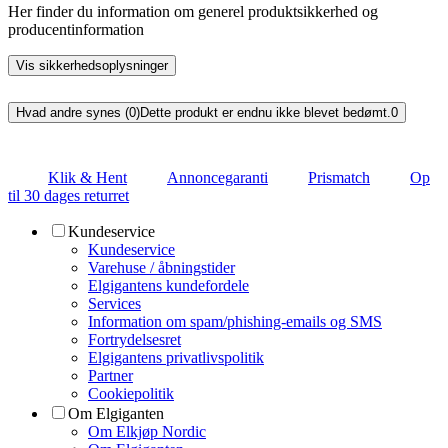
Her finder du information om generel produktsikkerhed og
producentinformation
Vis sikkerhedsoplysninger
Hvad andre synes (0)
Dette produkt er endnu ikke blevet bedømt.
0
Klik & Hent
Annoncegaranti
Prismatch
Op
til 30 dages returret
Kundeservice
Kundeservice
Varehuse / åbningstider
Elgigantens kundefordele
Services
Information om spam/phishing-emails og SMS
Fortrydelsesret
Elgigantens privatlivspolitik
Partner
Cookiepolitik
Om Elgiganten
Om Elkjøp Nordic