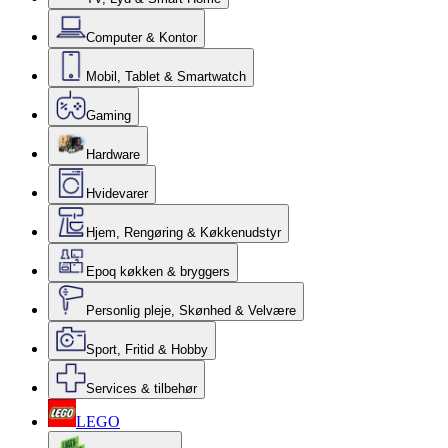
Computer & Kontor
Mobil, Tablet & Smartwatch
Gaming
Hardware
Hvidevarer
Hjem, Rengøring & Køkkenudstyr
Epoq køkken & bryggers
Personlig pleje, Skønhed & Velvære
Sport, Fritid & Hobby
Services & tilbehør
LEGO