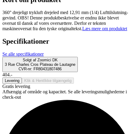
360° drejeligt trykluft drejeled med 12,91 mm (1/4) Lufttilslutning-
gevind. OBS! Denne produktbeskrivelse er endnu ikke blevet
oversat til dansk af vores oversættere. Derfor er teksten
maskineoversat fra den tyske originaltekst.
Læs mere om produktet
Specifikationer
Se alle specifikationer
Solgt af
Zoomici DK
3 Rue Charles Cros Plateau de Lautagne
CVR-nr: FR80431807486
404.-
Levering
Klik & Hent
Ikke tilgængelig
Gratis levering
Afhængig af område og kapacitet. Se alle leveringsmulighederne i
check-out