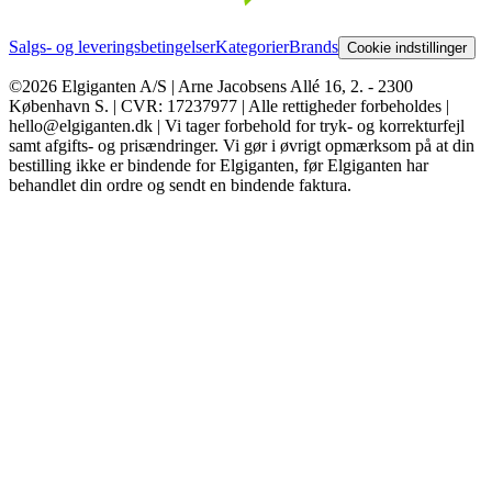
Salgs- og leveringsbetingelser
Kategorier
Brands
Cookie indstillinger
©2026 Elgiganten A/S | Arne Jacobsens Allé 16, 2. - 2300
København S. | CVR: 17237977 | Alle rettigheder forbeholdes |
hello@elgiganten.dk | Vi tager forbehold for tryk- og korrekturfejl
samt afgifts- og prisændringer. Vi gør i øvrigt opmærksom på at din
bestilling ikke er bindende for Elgiganten, før Elgiganten har
behandlet din ordre og sendt en bindende faktura.