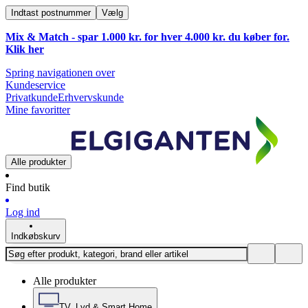
Indtast postnummer
Vælg
Mix & Match - spar 1.000 kr. for hver 4.000 kr. du køber for.
Klik
her
Spring navigationen over
Kundeservice
Privatkunde
Erhvervskunde
Mine favoritter
Alle produkter
Find butik
Log ind
Indkøbskurv
Alle produkter
TV, Lyd & Smart Home