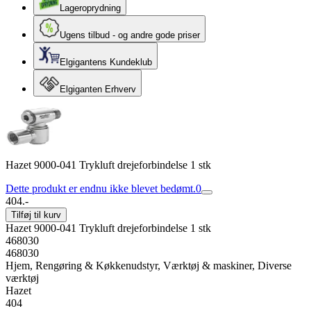
Lageroprydning
Ugens tilbud - og andre gode priser
Elgigantens Kundeklub
Elgiganten Erhverv
Hazet 9000-041 Trykluft drejeforbindelse 1 stk
Dette produkt er endnu ikke blevet bedømt.
0
404.-
Tilføj til kurv
Hazet 9000-041 Trykluft drejeforbindelse 1 stk
468030
468030
Hjem, Rengøring & Køkkenudstyr, Værktøj & maskiner, Diverse
værktøj
Hazet
404