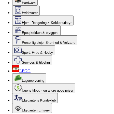
Hardware
Hvidevarer
Hjem, Rengøring & Køkkenudstyr
Epoq køkken & bryggers
Personlig pleje, Skønhed & Velvære
Sport, Fritid & Hobby
Services & tilbehør
LEGO
Lageroprydning
Ugens tilbud - og andre gode priser
Elgigantens Kundeklub
Elgiganten Erhverv