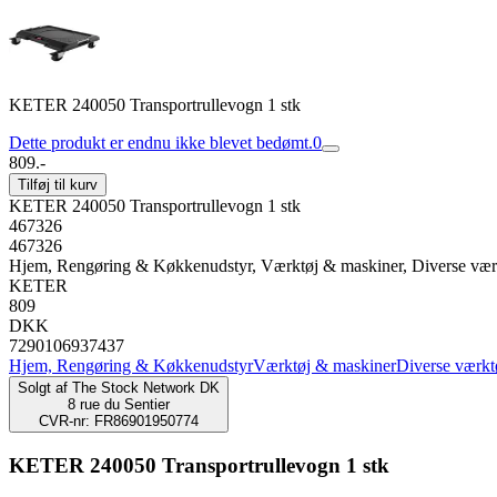
KETER 240050 Transportrullevogn 1 stk
Dette produkt er endnu ikke blevet bedømt.
0
809.-
Tilføj til kurv
KETER 240050 Transportrullevogn 1 stk
467326
467326
Hjem, Rengøring & Køkkenudstyr, Værktøj & maskiner, Diverse vær
KETER
809
DKK
7290106937437
Hjem, Rengøring & Køkkenudstyr
Værktøj & maskiner
Diverse værkt
Solgt af
The Stock Network DK
8 rue du Sentier
CVR-nr: FR86901950774
KETER 240050 Transportrullevogn 1 stk