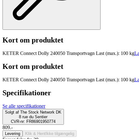
Kort om produktet
KETER Connect Dolly 240050 Transportvagn Last (max.): 100 kg
Læ
Kort om produktet
KETER Connect Dolly 240050 Transportvagn Last (max.): 100 kg
Læ
Specifikationer
Se alle specifikationer
Solgt af
The Stock Network DK
8 rue du Sentier
CVR-nr: FR86901950774
809.-
Levering
Klik & Hent
Ikke tilgængelig