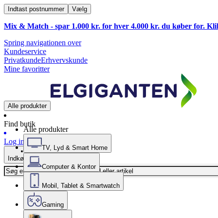
Indtast postnummer
Vælg
Mix & Match - spar 1.000 kr. for hver 4.000 kr. du køber for. Kl
Spring navigationen over
Kundeservice
Privatkunde
Erhvervskunde
Mine favoritter
Alle produkter
Find butik
Alle produkter
Log ind
TV, Lyd & Smart Home
Indkøbskurv
Computer & Kontor
Mobil, Tablet & Smartwatch
Gaming