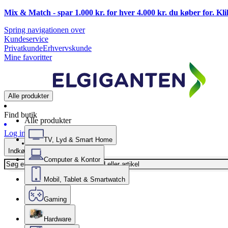
Mix & Match - spar 1.000 kr. for hver 4.000 kr. du køber for. Kl
Spring navigationen over
Kundeservice
Privatkunde
Erhvervskunde
Mine favoritter
Alle produkter
Find butik
Alle produkter
Log ind
TV, Lyd & Smart Home
Indkøbskurv
Computer & Kontor
Mobil, Tablet & Smartwatch
Gaming
Hardware