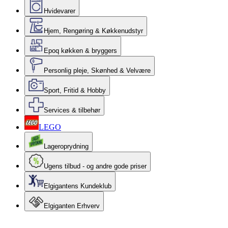
Hvidevarer
Hjem, Rengøring & Køkkenudstyr
Epoq køkken & bryggers
Personlig pleje, Skønhed & Velvære
Sport, Fritid & Hobby
Services & tilbehør
LEGO
Lageroprydning
Ugens tilbud - og andre gode priser
Elgigantens Kundeklub
Elgiganten Erhverv