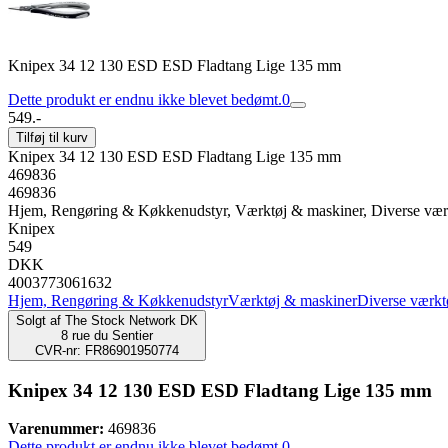
Knipex 34 12 130 ESD ESD Fladtang Lige 135 mm
Dette produkt er endnu ikke blevet bedømt.
0
549.-
Tilføj til kurv
Knipex 34 12 130 ESD ESD Fladtang Lige 135 mm
469836
469836
Hjem, Rengøring & Køkkenudstyr, Værktøj & maskiner, Diverse vær
Knipex
549
DKK
4003773061632
Hjem, Rengøring & Køkkenudstyr
Værktøj & maskiner
Diverse værkt
Solgt af
The Stock Network DK
8 rue du Sentier
CVR-nr: FR86901950774
Knipex 34 12 130 ESD ESD Fladtang Lige 135 mm
Varenummer:
469836
Dette produkt er endnu ikke blevet bedømt.
0