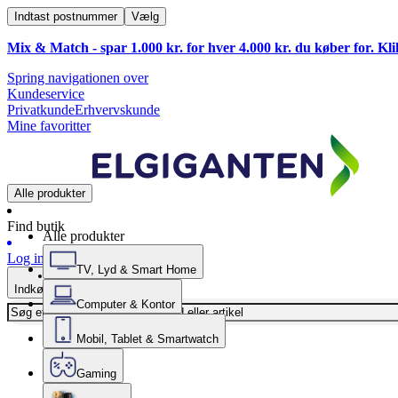
Indtast postnummer
Vælg
Mix & Match - spar 1.000 kr. for hver 4.000 kr. du køber for. Kl
Spring navigationen over
Kundeservice
Privatkunde
Erhvervskunde
Mine favoritter
Alle produkter
Find butik
Alle produkter
Log ind
TV, Lyd & Smart Home
Indkøbskurv
Computer & Kontor
Mobil, Tablet & Smartwatch
Gaming