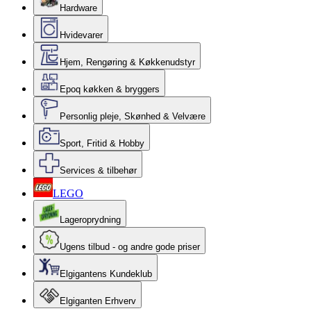
Hardware
Hvidevarer
Hjem, Rengøring & Køkkenudstyr
Epoq køkken & bryggers
Personlig pleje, Skønhed & Velvære
Sport, Fritid & Hobby
Services & tilbehør
LEGO
Lageroprydning
Ugens tilbud - og andre gode priser
Elgigantens Kundeklub
Elgiganten Erhverv