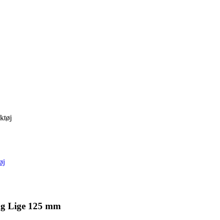
ktøj
øj
ng Lige 125 mm