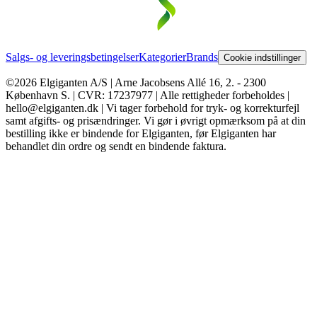
Salgs- og leveringsbetingelser
Kategorier
Brands
Cookie indstillinger
©2026 Elgiganten A/S | Arne Jacobsens Allé 16, 2. - 2300
København S. | CVR: 17237977 | Alle rettigheder forbeholdes |
hello@elgiganten.dk | Vi tager forbehold for tryk- og korrekturfejl
samt afgifts- og prisændringer. Vi gør i øvrigt opmærksom på at din
bestilling ikke er bindende for Elgiganten, før Elgiganten har
behandlet din ordre og sendt en bindende faktura.