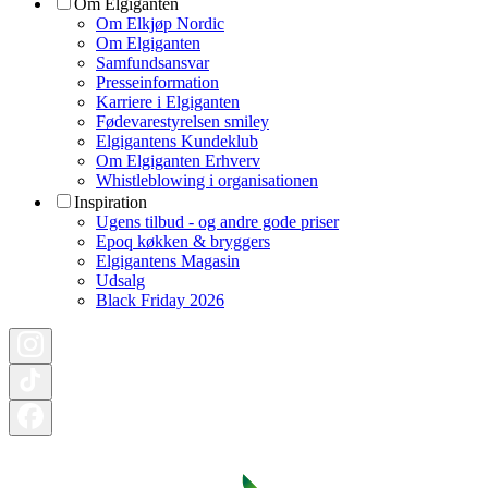
Om Elgiganten
Om Elkjøp Nordic
Om Elgiganten
Samfundsansvar
Presseinformation
Karriere i Elgiganten
Fødevarestyrelsen smiley
Elgigantens Kundeklub
Om Elgiganten Erhverv
Whistleblowing i organisationen
Inspiration
Ugens tilbud - og andre gode priser
Epoq køkken & bryggers
Elgigantens Magasin
Udsalg
Black Friday 2026