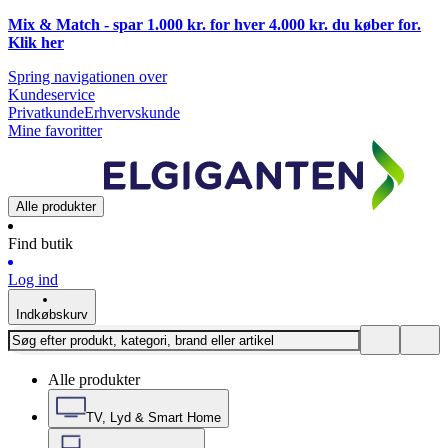
Mix & Match - spar 1.000 kr. for hver 4.000 kr. du køber for.
Klik
her
Spring navigationen over
Kundeservice
Privatkunde
Erhvervskunde
Mine favoritter
Alle produkter
Find butik
Log ind
Indkøbskurv
Alle produkter
TV, Lyd & Smart Home