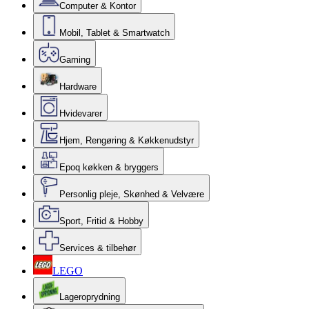
Computer & Kontor
Mobil, Tablet & Smartwatch
Gaming
Hardware
Hvidevarer
Hjem, Rengøring & Køkkenudstyr
Epoq køkken & bryggers
Personlig pleje, Skønhed & Velvære
Sport, Fritid & Hobby
Services & tilbehør
LEGO
Lageroprydning