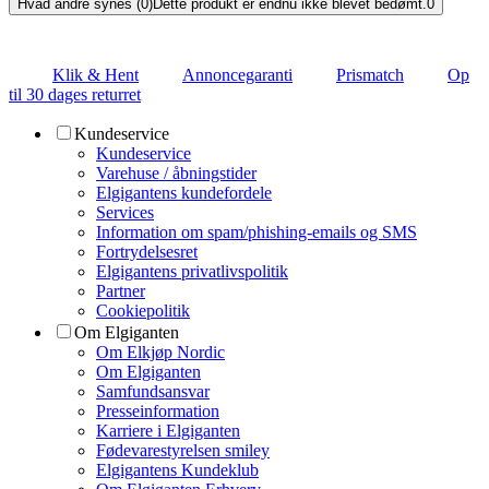
Hvad andre synes (0)
Dette produkt er endnu ikke blevet bedømt.
0
Klik & Hent
Annoncegaranti
Prismatch
Op
til 30 dages returret
Kundeservice
Kundeservice
Varehuse / åbningstider
Elgigantens kundefordele
Services
Information om spam/phishing-emails og SMS
Fortrydelsesret
Elgigantens privatlivspolitik
Partner
Cookiepolitik
Om Elgiganten
Om Elkjøp Nordic
Om Elgiganten
Samfundsansvar
Presseinformation
Karriere i Elgiganten
Fødevarestyrelsen smiley
Elgigantens Kundeklub