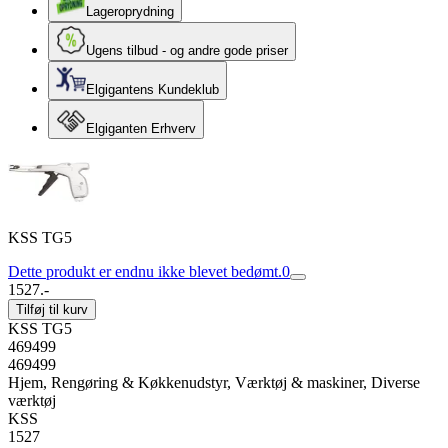
Lageroprydning
Ugens tilbud - og andre gode priser
Elgigantens Kundeklub
Elgiganten Erhverv
KSS TG5
Dette produkt er endnu ikke blevet bedømt.
0
1527.-
Tilføj til kurv
KSS TG5
469499
469499
Hjem, Rengøring & Køkkenudstyr, Værktøj & maskiner, Diverse
værktøj
KSS
1527