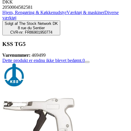
DKK
2050004582581
Hjem, Rengøring & Køkkenudstyr
Værktøj & maskiner
Diverse
værktøj
Solgt af
The Stock Network DK
8 rue du Sentier
CVR-nr: FR86901950774
KSS TG5
Varenummer:
469499
Dette produkt er endnu ikke blevet bedømt.
0