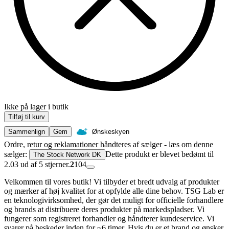
Ikke på lager i butik
Tilføj til kurv
Sammenlign
Gem
Ønskeskyen
Ordre, retur og reklamationer håndteres af sælger - læs om denne
sælger:
Dette produkt er blevet bedømt til
The Stock Network DK
2.03 ud af 5 stjerner.
2
104
Velkommen til vores butik! Vi tilbyder et bredt udvalg af produkter
og mærker af høj kvalitet for at opfylde alle dine behov. TSG Lab er
en teknologivirksomhed, der gør det muligt for officielle forhandlere
og brands at distribuere deres produkter på markedspladser. Vi
fungerer som registreret forhandler og håndterer kundeservice. Vi
svarer på beskeder inden for ~6 timer. Hvis du er et brand og ønsker