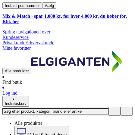
Indtast postnummer
Vælg
Mix & Match - spar 1.000 kr. for hver 4.000 kr. du køber for.
Klik
her
Spring navigationen over
Kundeservice
Privatkunde
Erhvervskunde
Mine favoritter
Alle produkter
Find butik
Log ind
Indkøbskurv
Alle produkter
TV, Lyd & Smart Home