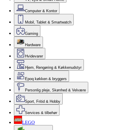
Computer & Kontor
Mobil, Tablet & Smartwatch
Gaming
Hardware
Hvidevarer
Hjem, Rengøring & Køkkenudstyr
Epoq køkken & bryggers
Personlig pleje, Skønhed & Velvære
Sport, Fritid & Hobby
Services & tilbehør
LEGO