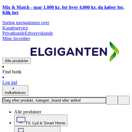
Mix & Match - spar 1.000 kr. for hver 4.000 kr. du køber for.
Klik
her
Spring navigationen over
Kundeservice
Privatkunde
Erhvervskunde
Mine favoritter
Alle produkter
Find butik
Log ind
Indkøbskurv
Alle produkter
TV, Lyd & Smart Home