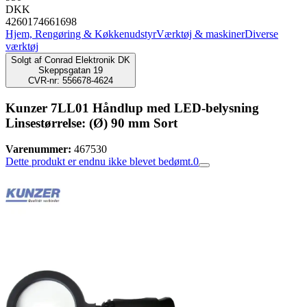
DKK
4260174661698
Hjem, Rengøring & Køkkenudstyr
Værktøj & maskiner
Diverse
værktøj
Solgt af
Conrad Elektronik DK
Skeppsgatan 19
CVR-nr: 556678-4624
Kunzer 7LL01 Håndlup med LED-belysning
Linsestørrelse: (Ø) 90 mm Sort
Varenummer:
467530
Dette produkt er endnu ikke blevet bedømt.
0