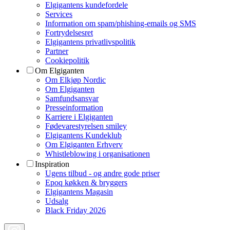
Elgigantens kundefordele
Services
Information om spam/phishing-emails og SMS
Fortrydelsesret
Elgigantens privatlivspolitik
Partner
Cookiepolitik
Om Elgiganten
Om Elkjøp Nordic
Om Elgiganten
Samfundsansvar
Presseinformation
Karriere i Elgiganten
Fødevarestyrelsen smiley
Elgigantens Kundeklub
Om Elgiganten Erhverv
Whistleblowing i organisationen
Inspiration
Ugens tilbud - og andre gode priser
Epoq køkken & bryggers
Elgigantens Magasin
Udsalg
Black Friday 2026