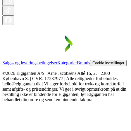
Salgs- og leveringsbetingelser
Kategorier
Brands
Cookie indstillinger
©2026 Elgiganten A/S | Arne Jacobsens Allé 16, 2. - 2300
København S. | CVR: 17237977 | Alle rettigheder forbeholdes |
hello@elgiganten.dk | Vi tager forbehold for tryk- og korrekturfejl
samt afgifts- og prisændringer. Vi gør i øvrigt opmærksom på at din
bestilling ikke er bindende for Elgiganten, før Elgiganten har
behandlet din ordre og sendt en bindende faktura.