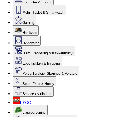
Computer & Kontor
Mobil, Tablet & Smartwatch
Gaming
Hardware
Hvidevarer
Hjem, Rengøring & Køkkenudstyr
Epoq køkken & bryggers
Personlig pleje, Skønhed & Velvære
Sport, Fritid & Hobby
Services & tilbehør
LEGO
Lageroprydning