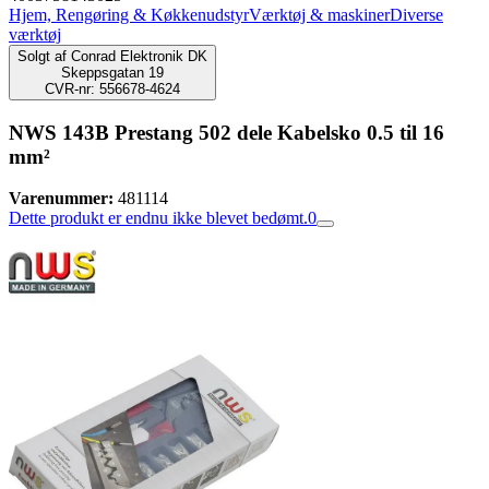
Hjem, Rengøring & Køkkenudstyr
Værktøj & maskiner
Diverse
værktøj
Solgt af
Conrad Elektronik DK
Skeppsgatan 19
CVR-nr: 556678-4624
NWS 143B Prestang 502 dele Kabelsko 0.5 til 16
mm²
Varenummer:
481114
Dette produkt er endnu ikke blevet bedømt.
0