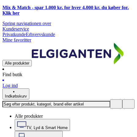
Mix & Match - spar 1.000 kr. for hver 4.000 kr. du køber for.
Klik
her
Spring navigationen over
Kundeservice
Privatkunde
Erhvervskunde
Mine favoritter
Alle produkter
Find butik
Log ind
Indkøbskurv
Alle produkter
TV, Lyd & Smart Home