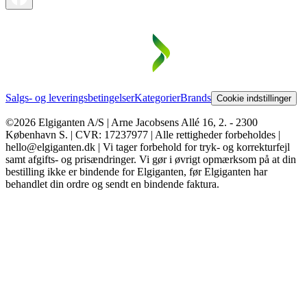
Salgs- og leveringsbetingelser
Kategorier
Brands
Cookie indstillinger
©2026 Elgiganten A/S | Arne Jacobsens Allé 16, 2. - 2300
København S. | CVR: 17237977 | Alle rettigheder forbeholdes |
hello@elgiganten.dk | Vi tager forbehold for tryk- og korrekturfejl
samt afgifts- og prisændringer. Vi gør i øvrigt opmærksom på at din
bestilling ikke er bindende for Elgiganten, før Elgiganten har
behandlet din ordre og sendt en bindende faktura.