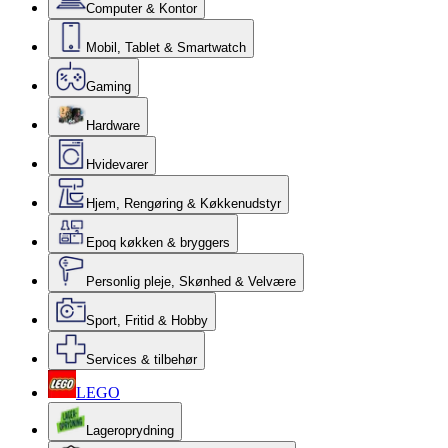
Computer & Kontor
Mobil, Tablet & Smartwatch
Gaming
Hardware
Hvidevarer
Hjem, Rengøring & Køkkenudstyr
Epoq køkken & bryggers
Personlig pleje, Skønhed & Velvære
Sport, Fritid & Hobby
Services & tilbehør
LEGO
Lageroprydning