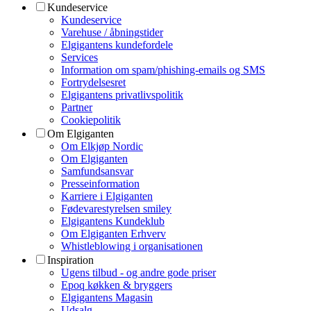
Kundeservice
Kundeservice
Varehuse / åbningstider
Elgigantens kundefordele
Services
Information om spam/phishing-emails og SMS
Fortrydelsesret
Elgigantens privatlivspolitik
Partner
Cookiepolitik
Om Elgiganten
Om Elkjøp Nordic
Om Elgiganten
Samfundsansvar
Presseinformation
Karriere i Elgiganten
Fødevarestyrelsen smiley
Elgigantens Kundeklub
Om Elgiganten Erhverv
Whistleblowing i organisationen
Inspiration
Ugens tilbud - og andre gode priser
Epoq køkken & bryggers
Elgigantens Magasin
Udsalg