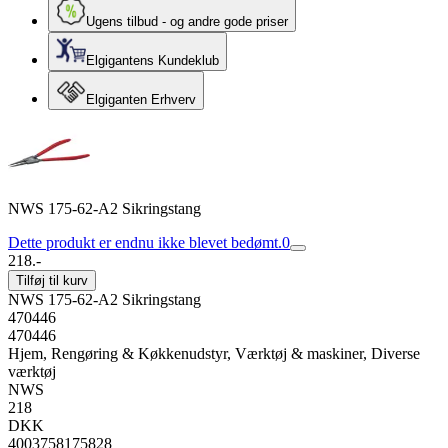
Ugens tilbud - og andre gode priser
Elgigantens Kundeklub
Elgiganten Erhverv
NWS 175-62-A2 Sikringstang
Dette produkt er endnu ikke blevet bedømt.
0
218.-
Tilføj til kurv
NWS 175-62-A2 Sikringstang
470446
470446
Hjem, Rengøring & Køkkenudstyr, Værktøj & maskiner, Diverse
værktøj
NWS
218
DKK
4003758175828