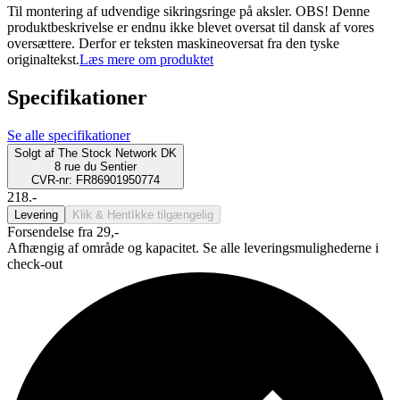
Til montering af udvendige sikringsringe på aksler. OBS! Denne
produktbeskrivelse er endnu ikke blevet oversat til dansk af vores
oversættere. Derfor er teksten maskineoversat fra den tyske
originaltekst.
Læs mere om produktet
Specifikationer
Se alle specifikationer
Solgt af
The Stock Network DK
8 rue du Sentier
CVR-nr: FR86901950774
218.-
Levering
Klik & Hent
Ikke tilgængelig
Forsendelse fra 29,-
Afhængig af område og kapacitet. Se alle leveringsmulighederne i
check-out