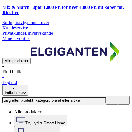
Mix & Match - spar 1.000 kr. for hver 4.000 kr. du køber for.
Klik
her
Spring navigationen over
Kundeservice
Privatkunde
Erhvervskunde
Mine favoritter
Alle produkter
Find butik
Log ind
Indkøbskurv
Alle produkter
TV, Lyd & Smart Home