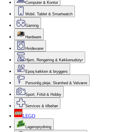
Computer & Kontor
Mobil, Tablet & Smartwatch
Gaming
Hardware
Hvidevarer
Hjem, Rengøring & Køkkenudstyr
Epoq køkken & bryggers
Personlig pleje, Skønhed & Velvære
Sport, Fritid & Hobby
Services & tilbehør
LEGO
Lageroprydning