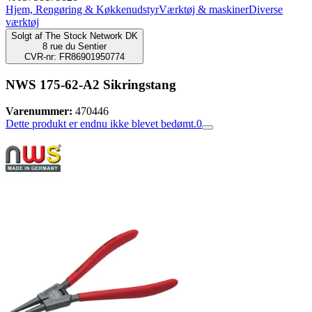
Hjem, Rengøring & Køkkenudstyr
Værktøj & maskiner
Diverse
værktøj
Solgt af
The Stock Network DK
8 rue du Sentier
CVR-nr: FR86901950774
NWS 175-62-A2 Sikringstang
Varenummer:
470446
Dette produkt er endnu ikke blevet bedømt.
0