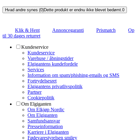
Hvad andre synes (0)
Dette produkt er endnu ikke blevet bedømt.
0
Klik & Hent
Annoncegaranti
Prismatch
Op
til 30 dages returret
Kundeservice
Kundeservice
Varehuse / åbningstider
Elgigantens kundefordele
Services
Information om spam/phishing-emails og SMS
Fortrydelsesret
Elgigantens privatlivspolitik
Partner
Cookiepolitik
Om Elgiganten
Om Elkjøp Nordic
Om Elgiganten
Samfundsansvar
Presseinformation
Karriere i Elgiganten
Fødevarestyrelsen smiley