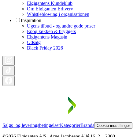
Elgigantens Kundeklub
Om Elgiganten Erhverv
Whistleblowing i organisationen
Inspiration
Ugens tilbud - og andre gode priser
Epoq køkken & bryggers
Elgigantens Magasin
Udsalg
Black Friday 2026
Salgs- og leveringsbetingelser
Kategorier
Brands
Cookie indstillinger
©2026 Elgiganten A/S | Arne Jacobsens Allé 16, 2. - 2300