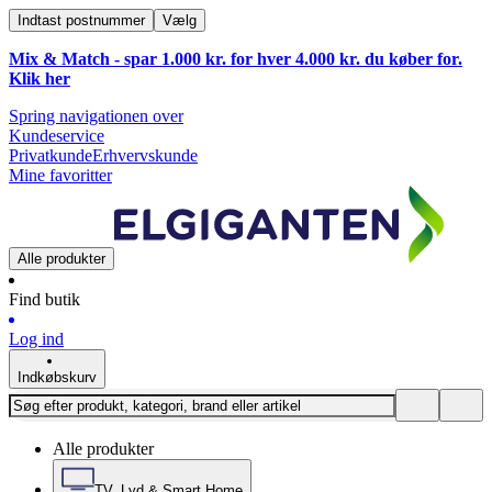
Indtast postnummer
Vælg
Mix & Match - spar 1.000 kr. for hver 4.000 kr. du køber for.
Klik
her
Spring navigationen over
Kundeservice
Privatkunde
Erhvervskunde
Mine favoritter
Alle produkter
Find butik
Log ind
Indkøbskurv
Alle produkter
TV, Lyd & Smart Home