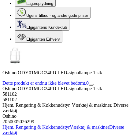
Lageroprydning
Ugens tilbud - og andre gode priser
Elgigantens Kundeklub
Elgiganten Erhverv
Oshino OD­Y01MGC­24PD LED-signallampe 1 stk
Dette produkt er endnu ikke blevet bedømt.
0
Oshino OD­Y01MGC­24PD LED-signallampe 1 stk
581102
581102
Hjem, Rengøring & Køkkenudstyr, Værktøj & maskiner, Diverse
værktøj
Oshino
2050005026299
Hjem, Rengøring & Køkkenudstyr
Værktøj & maskiner
Diverse
værktøj