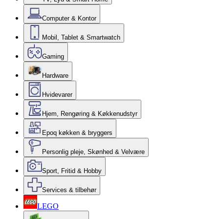
Computer & Kontor
Mobil, Tablet & Smartwatch
Gaming
Hardware
Hvidevarer
Hjem, Rengøring & Køkkenudstyr
Epoq køkken & bryggers
Personlig pleje, Skønhed & Velvære
Sport, Fritid & Hobby
Services & tilbehør
LEGO