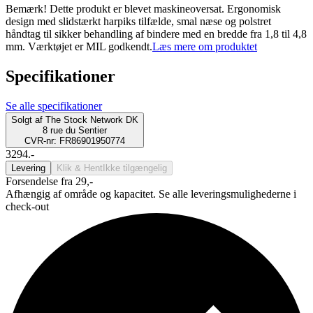
Bemærk! Dette produkt er blevet maskineoversat. Ergonomisk
design med slidstærkt harpiks tilfælde, smal næse og polstret
håndtag til sikker behandling af bindere med en bredde fra 1,8 til 4,8
mm. Værktøjet er MIL godkendt.
Læs mere om produktet
Specifikationer
Se alle specifikationer
Solgt af
The Stock Network DK
8 rue du Sentier
CVR-nr: FR86901950774
3294.-
Levering
Klik & Hent
Ikke tilgængelig
Forsendelse fra 29,-
Afhængig af område og kapacitet. Se alle leveringsmulighederne i
check-out