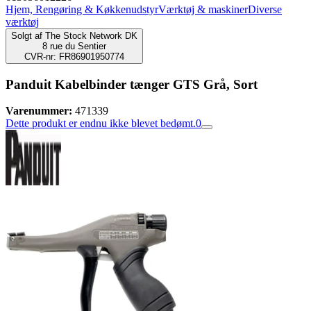
Hjem, Rengøring & Køkkenudstyr
Værktøj & maskiner
Diverse
værktøj
Solgt af
The Stock Network DK
8 rue du Sentier
CVR-nr: FR86901950774
Panduit Kabelbinder tænger GTS Grå, Sort
Varenummer:
471339
Dette produkt er endnu ikke blevet bedømt.
0