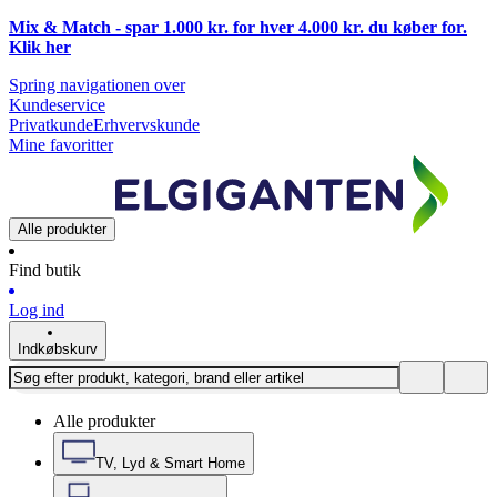
Mix & Match - spar 1.000 kr. for hver 4.000 kr. du køber for.
Klik
her
Spring navigationen over
Kundeservice
Privatkunde
Erhvervskunde
Mine favoritter
Alle produkter
Find butik
Log ind
Indkøbskurv
Alle produkter
TV, Lyd & Smart Home