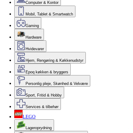
Computer & Kontor
Mobil, Tablet & Smartwatch
Gaming
Hardware
Hvidevarer
Hjem, Rengøring & Køkkenudstyr
Epoq køkken & bryggers
Personlig pleje, Skønhed & Velvære
Sport, Fritid & Hobby
Services & tilbehør
LEGO
Lageroprydning