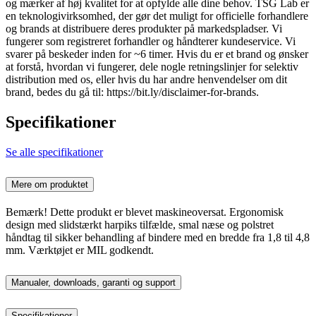
og mærker af høj kvalitet for at opfylde alle dine behov. TSG Lab er
en teknologivirksomhed, der gør det muligt for officielle forhandlere
og brands at distribuere deres produkter på markedspladser. Vi
fungerer som registreret forhandler og håndterer kundeservice. Vi
svarer på beskeder inden for ~6 timer. Hvis du er et brand og ønsker
at forstå, hvordan vi fungerer, dele nogle retningslinjer for selektiv
distribution med os, eller hvis du har andre henvendelser om dit
brand, bedes du gå til: https://bit.ly/disclaimer-for-brands.
Specifikationer
Se alle specifikationer
Mere om produktet
Bemærk! Dette produkt er blevet maskineoversat. Ergonomisk
design med slidstærkt harpiks tilfælde, smal næse og polstret
håndtag til sikker behandling af bindere med en bredde fra 1,8 til 4,8
mm. Værktøjet er MIL godkendt.
Manualer, downloads, garanti og support
Specifikationer