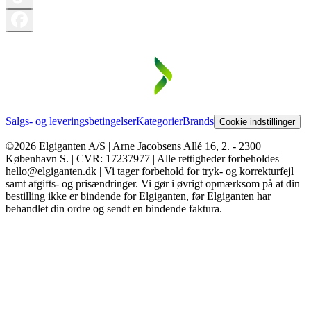
Salgs- og leveringsbetingelser
Kategorier
Brands
Cookie indstillinger
©2026 Elgiganten A/S | Arne Jacobsens Allé 16, 2. - 2300
København S. | CVR: 17237977 | Alle rettigheder forbeholdes |
hello@elgiganten.dk | Vi tager forbehold for tryk- og korrekturfejl
samt afgifts- og prisændringer. Vi gør i øvrigt opmærksom på at din
bestilling ikke er bindende for Elgiganten, før Elgiganten har
behandlet din ordre og sendt en bindende faktura.