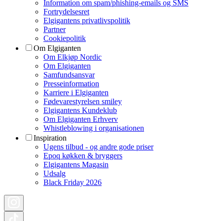
Information om spam/phishing-emails og SMS
Fortrydelsesret
Elgigantens privatlivspolitik
Partner
Cookiepolitik
Om Elgiganten
Om Elkjøp Nordic
Om Elgiganten
Samfundsansvar
Presseinformation
Karriere i Elgiganten
Fødevarestyrelsen smiley
Elgigantens Kundeklub
Om Elgiganten Erhverv
Whistleblowing i organisationen
Inspiration
Ugens tilbud - og andre gode priser
Epoq køkken & bryggers
Elgigantens Magasin
Udsalg
Black Friday 2026