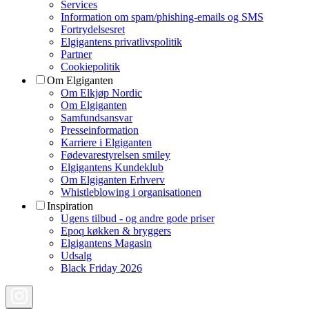
Services
Information om spam/phishing-emails og SMS
Fortrydelsesret
Elgigantens privatlivspolitik
Partner
Cookiepolitik
Om Elgiganten
Om Elkjøp Nordic
Om Elgiganten
Samfundsansvar
Presseinformation
Karriere i Elgiganten
Fødevarestyrelsen smiley
Elgigantens Kundeklub
Om Elgiganten Erhverv
Whistleblowing i organisationen
Inspiration
Ugens tilbud - og andre gode priser
Epoq køkken & bryggers
Elgigantens Magasin
Udsalg
Black Friday 2026