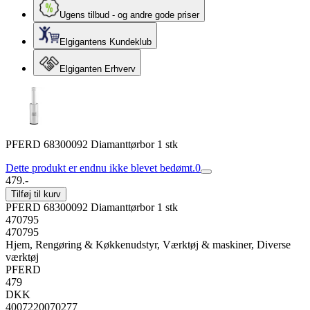
Ugens tilbud - og andre gode priser
Elgigantens Kundeklub
Elgiganten Erhverv
PFERD 68300092 Diamanttørbor 1 stk
Dette produkt er endnu ikke blevet bedømt.
0
479.-
Tilføj til kurv
PFERD 68300092 Diamanttørbor 1 stk
470795
470795
Hjem, Rengøring & Køkkenudstyr, Værktøj & maskiner, Diverse
værktøj
PFERD
479
DKK
4007220070277