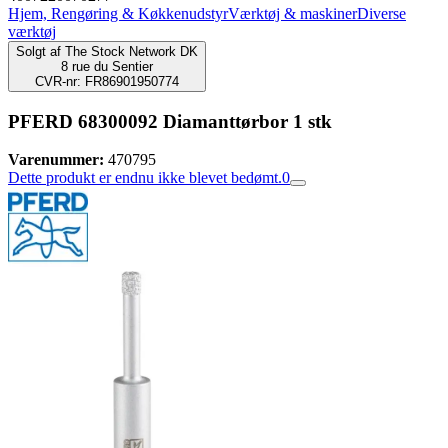
Hjem, Rengøring & Køkkenudstyr
Værktøj & maskiner
Diverse
værktøj
Solgt af
The Stock Network DK
8 rue du Sentier
CVR-nr: FR86901950774
PFERD 68300092 Diamanttørbor 1 stk
Varenummer:
470795
Dette produkt er endnu ikke blevet bedømt.
0