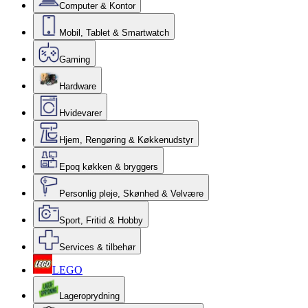
Computer & Kontor
Mobil, Tablet & Smartwatch
Gaming
Hardware
Hvidevarer
Hjem, Rengøring & Køkkenudstyr
Epoq køkken & bryggers
Personlig pleje, Skønhed & Velvære
Sport, Fritid & Hobby
Services & tilbehør
LEGO
Lageroprydning