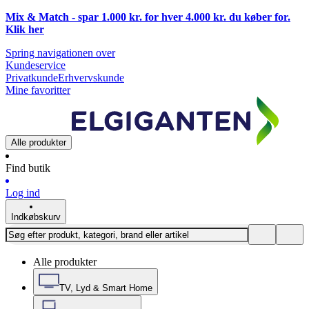
Mix & Match - spar 1.000 kr. for hver 4.000 kr. du køber for.
Klik
her
Spring navigationen over
Kundeservice
Privatkunde
Erhvervskunde
Mine favoritter
Alle produkter
Find butik
Log ind
Indkøbskurv
Alle produkter
TV, Lyd & Smart Home