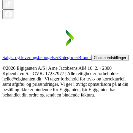
Salgs- og leveringsbetingelser
Kategorier
Brands
Cookie indstillinger
©2026 Elgiganten A/S | Arne Jacobsens Allé 16, 2. - 2300
København S. | CVR: 17237977 | Alle rettigheder forbeholdes |
hello@elgiganten.dk | Vi tager forbehold for tryk- og korrekturfejl
samt afgifts- og prisændringer. Vi gør i øvrigt opmærksom på at din
bestilling ikke er bindende for Elgiganten, før Elgiganten har
behandlet din ordre og sendt en bindende faktura.