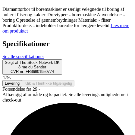
Diamanttørbor til boremaskiner er særligt velegnede til boring af
huller i fliser og kakler. Drevtyper: - boremaskine Anvendelser: -
boring Oprettelse af gennembrydninger Materiale: - fliser
Produktfordele: - indeholder boreolie for længere levetid.
Læs mere
om produktet
Specifikationer
Se alle specifikationer
Solgt af
The Stock Network DK
8 rue du Sentier
CVR-nr: FR86901950774
479.-
Levering
Klik & Hent
Ikke tilgængelig
Forsendelse fra 29,-
Afhængig af område og kapacitet. Se alle leveringsmulighederne i
check-out