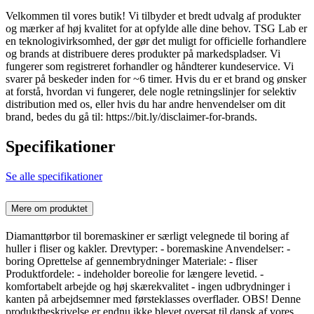
Velkommen til vores butik! Vi tilbyder et bredt udvalg af produkter
og mærker af høj kvalitet for at opfylde alle dine behov. TSG Lab er
en teknologivirksomhed, der gør det muligt for officielle forhandlere
og brands at distribuere deres produkter på markedspladser. Vi
fungerer som registreret forhandler og håndterer kundeservice. Vi
svarer på beskeder inden for ~6 timer. Hvis du er et brand og ønsker
at forstå, hvordan vi fungerer, dele nogle retningslinjer for selektiv
distribution med os, eller hvis du har andre henvendelser om dit
brand, bedes du gå til: https://bit.ly/disclaimer-for-brands.
Specifikationer
Se alle specifikationer
Mere om produktet
Diamanttørbor til boremaskiner er særligt velegnede til boring af
huller i fliser og kakler. Drevtyper: - boremaskine Anvendelser: -
boring Oprettelse af gennembrydninger Materiale: - fliser
Produktfordele: - indeholder boreolie for længere levetid. -
komfortabelt arbejde og høj skærekvalitet - ingen udbrydninger i
kanten på arbejdsemner med førsteklasses overflader. OBS! Denne
produktbeskrivelse er endnu ikke blevet oversat til dansk af vores