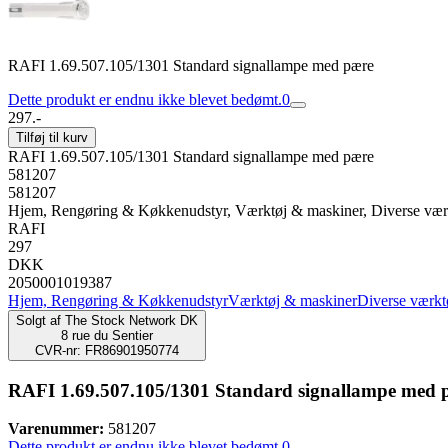
RAFI 1.69.507.105/1301 Standard signallampe med pære
Dette produkt er endnu ikke blevet bedømt.
0
297.-
Tilføj til kurv
RAFI 1.69.507.105/1301 Standard signallampe med pære
581207
581207
Hjem, Rengøring & Køkkenudstyr, Værktøj & maskiner, Diverse vær
RAFI
297
DKK
2050001019387
Hjem, Rengøring & Køkkenudstyr
Værktøj & maskiner
Diverse værkt
Solgt af
The Stock Network DK
8 rue du Sentier
CVR-nr: FR86901950774
RAFI 1.69.507.105/1301 Standard signallampe med 
Varenummer:
581207
Dette produkt er endnu ikke blevet bedømt.
0