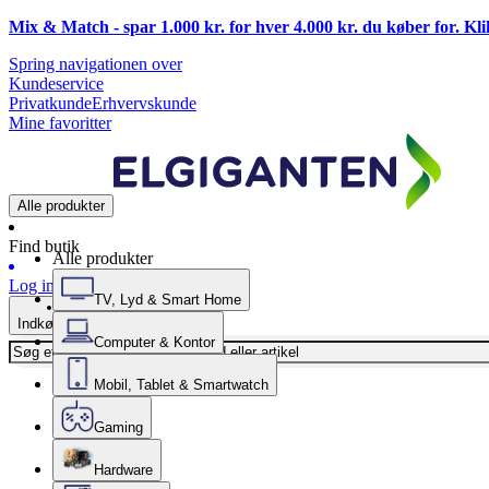
Mix & Match - spar 1.000 kr. for hver 4.000 kr. du køber for. Kl
Spring navigationen over
Kundeservice
Privatkunde
Erhvervskunde
Mine favoritter
Alle produkter
Find butik
Alle produkter
Log ind
TV, Lyd & Smart Home
Indkøbskurv
Computer & Kontor
Mobil, Tablet & Smartwatch
Gaming
Hardware