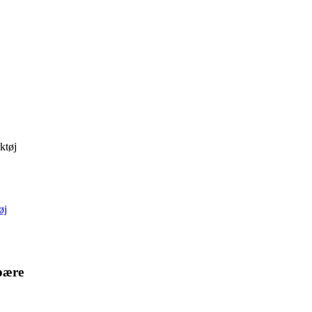
ktøj
øj
pære