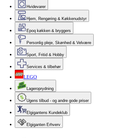
Hvidevarer
Hjem, Rengøring & Køkkenudstyr
Epoq køkken & bryggers
Personlig pleje, Skønhed & Velvære
Sport, Fritid & Hobby
Services & tilbehør
LEGO
Lageroprydning
Ugens tilbud - og andre gode priser
Elgigantens Kundeklub
Elgiganten Erhverv