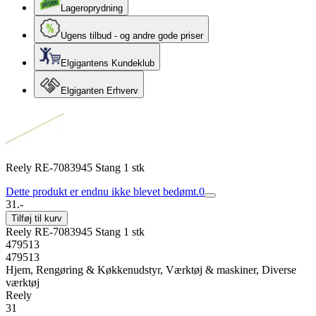
Lageroprydning
Ugens tilbud - og andre gode priser
Elgigantens Kundeklub
Elgiganten Erhverv
Reely RE-7083945 Stang 1 stk
Dette produkt er endnu ikke blevet bedømt.
0
31.-
Tilføj til kurv
Reely RE-7083945 Stang 1 stk
479513
479513
Hjem, Rengøring & Køkkenudstyr, Værktøj & maskiner, Diverse
værktøj
Reely
31