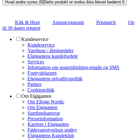
Hvad andre synes (0)
Dette produkt er endnu ikke blevet bedømt.
0
Klik & Hent
Annoncegaranti
Prismatch
Op
til 30 dages returret
Kundeservice
Kundeservice
Varehuse / åbningstider
Elgigantens kundefordele
Services
Information om spam/phishing-emails og SMS
Fortrydelsesret
Elgigantens privatlivspolitik
Partner
Cookiepolitik
Om Elgiganten
Om Elkjøp Nordic
Om Elgiganten
Samfundsansvar
Presseinformation
Karriere i Elgiganten
Fødevarestyrelsen smiley
Elgigantens Kundeklub