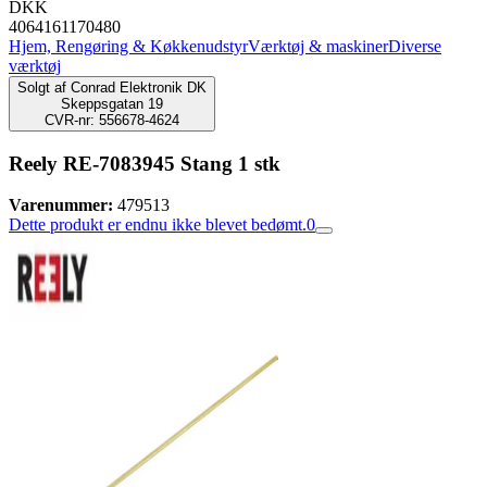
DKK
4064161170480
Hjem, Rengøring & Køkkenudstyr
Værktøj & maskiner
Diverse
værktøj
Solgt af
Conrad Elektronik DK
Skeppsgatan 19
CVR-nr: 556678-4624
Reely RE-7083945 Stang 1 stk
Varenummer:
479513
Dette produkt er endnu ikke blevet bedømt.
0