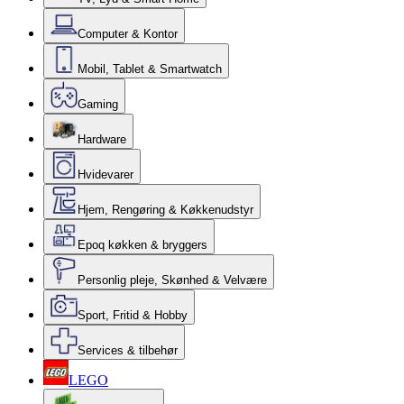
Computer & Kontor
Mobil, Tablet & Smartwatch
Gaming
Hardware
Hvidevarer
Hjem, Rengøring & Køkkenudstyr
Epoq køkken & bryggers
Personlig pleje, Skønhed & Velvære
Sport, Fritid & Hobby
Services & tilbehør
LEGO