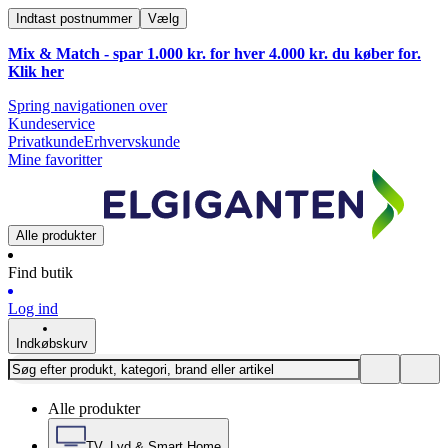
Indtast postnummer
Vælg
Mix & Match - spar 1.000 kr. for hver 4.000 kr. du køber for.
Klik
her
Spring navigationen over
Kundeservice
Privatkunde
Erhvervskunde
Mine favoritter
Alle produkter
Find butik
Log ind
Indkøbskurv
Alle produkter
TV, Lyd & Smart Home