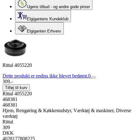
Ugens tilbud - og andre gode priser
Elgigantens Kundeklub
Elgiganten Erhverv
Rittal 4055220
Dette produkt er endnu ikke blevet bedømt.
0
309.-
Tilføj til kurv
Rittal 4055220
468381
468381
Hjem, Rengøring & Køkkenudstyr, Værktøj & maskiner, Diverse
værktøj
Rittal
309
DKK
4028177808225