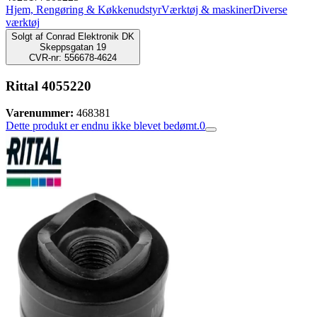
Hjem, Rengøring & Køkkenudstyr
Værktøj & maskiner
Diverse
værktøj
Solgt af
Conrad Elektronik DK
Skeppsgatan 19
CVR-nr: 556678-4624
Rittal 4055220
Varenummer:
468381
Dette produkt er endnu ikke blevet bedømt.
0