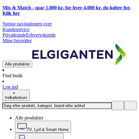
Mix & Match - spar 1.000 kr. for hver 4.000 kr. du køber for.
Klik
her
Spring navigationen over
Kundeservice
Privatkunde
Erhvervskunde
Mine favoritter
Alle produkter
Find butik
Log ind
Indkøbskurv
Alle produkter
TV, Lyd & Smart Home