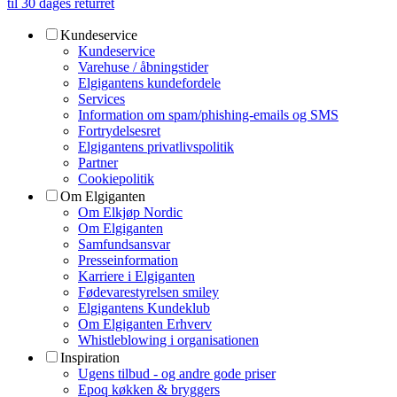
til 30 dages returret
Kundeservice
Kundeservice
Varehuse / åbningstider
Elgigantens kundefordele
Services
Information om spam/phishing-emails og SMS
Fortrydelsesret
Elgigantens privatlivspolitik
Partner
Cookiepolitik
Om Elgiganten
Om Elkjøp Nordic
Om Elgiganten
Samfundsansvar
Presseinformation
Karriere i Elgiganten
Fødevarestyrelsen smiley
Elgigantens Kundeklub
Om Elgiganten Erhverv
Whistleblowing i organisationen
Inspiration
Ugens tilbud - og andre gode priser
Epoq køkken & bryggers