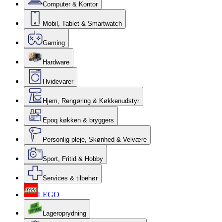
Computer & Kontor
Mobil, Tablet & Smartwatch
Gaming
Hardware
Hvidevarer
Hjem, Rengøring & Køkkenudstyr
Epoq køkken & bryggers
Personlig pleje, Skønhed & Velvære
Sport, Fritid & Hobby
Services & tilbehør
LEGO
Lageroprydning