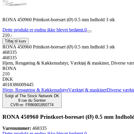
RONA 450960 Printkort-boresæt (Ø) 0.5 mm Indhold 3 stk
Dette produkt er endnu ikke blevet bedømt.
0
210.-
Tilføj til kurv
RONA 450960 Printkort-boresæt (Ø) 0.5 mm Indhold 3 stk
468335
468335
Hjem, Rengøring & Køkkenudstyr, Værktøj & maskiner, Diverse vær
RONA
210
DKK
4018386009445
Hjem, Rengøring & Køkkenudstyr
Værktøj & maskiner
Diverse værkt
Solgt af
The Stock Network DK
8 rue du Sentier
CVR-nr: FR86901950774
RONA 450960 Printkort-boresæt (Ø) 0.5 mm Indhold
Varenummer:
468335
Dette produkt er endnu ikke blevet bedømt.
0