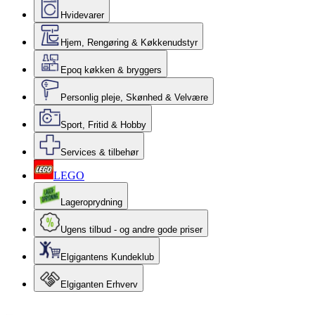
Hvidevarer
Hjem, Rengøring & Køkkenudstyr
Epoq køkken & bryggers
Personlig pleje, Skønhed & Velvære
Sport, Fritid & Hobby
Services & tilbehør
LEGO
Lageroprydning
Ugens tilbud - og andre gode priser
Elgigantens Kundeklub
Elgiganten Erhverv