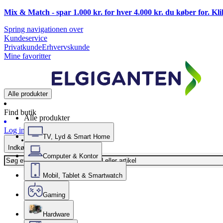
Mix & Match - spar 1.000 kr. for hver 4.000 kr. du køber for. Kl
Spring navigationen over
Kundeservice
Privatkunde
Erhvervskunde
Mine favoritter
Alle produkter
Find butik
Alle produkter
Log ind
TV, Lyd & Smart Home
Indkøbskurv
Computer & Kontor
Mobil, Tablet & Smartwatch
Gaming
Hardware