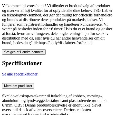
Velkommen til vores butik! Vi tilbyder et bredt udvalg af produkter
og mærker af høj kvalitet for at opfylde alle dine behov. TSG Lab er
en teknologivirksomhed, der gør det muligt for officielle forhandlere
og brands at distribuere deres produkter på markedspladser. Vi
fungerer som registreret forhandler og håndterer kundeservice. Vi
svarer på beskeder inden for ~6 timer. Hvis du er et brand og ønsker
at forstå, hvordan vi fungerer, dele nogle retningslinjer for selektiv
distribution med os, eller hvis du har andre henvendelser om dit
brand, bedes du gå til: https://bit.ly/disclaimer-for-brands.
Sælges af
1 andre partnere
Specifikationer
Se alle specifikationer
Mere om produktet
Skralde-teleskop-rørskærer til frakobling af kobber-, messing-,
aluminium- og tyndvæggede stålrør samt plastisolerede rør dia. 6-
67mm. OBS! Denne produktbeskrivelse er endnu ikke blevet
oversat til dansk af vores oversættere. Derfor er teksten
maskineoversat fra den tyske originaltekst.