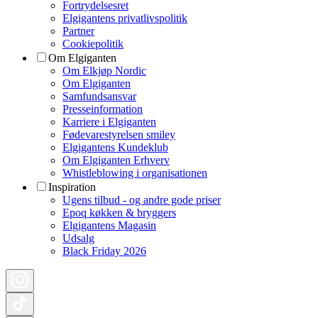
Fortrydelsesret
Elgigantens privatlivspolitik
Partner
Cookiepolitik
Om Elgiganten
Om Elkjøp Nordic
Om Elgiganten
Samfundsansvar
Presseinformation
Karriere i Elgiganten
Fødevarestyrelsen smiley
Elgigantens Kundeklub
Om Elgiganten Erhverv
Whistleblowing i organisationen
Inspiration
Ugens tilbud - og andre gode priser
Epoq køkken & bryggers
Elgigantens Magasin
Udsalg
Black Friday 2026