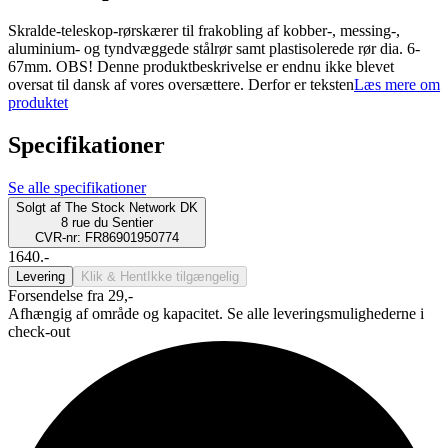
Skralde-teleskop-rørskærer til frakobling af kobber-, messing-,
aluminium- og tyndvæggede stålrør samt plastisolerede rør dia. 6-
67mm. OBS! Denne produktbeskrivelse er endnu ikke blevet
oversat til dansk af vores oversættere. Derfor er teksten
Læs mere om
produktet
Specifikationer
Se alle specifikationer
Solgt af
The Stock Network DK
8 rue du Sentier
CVR-nr: FR86901950774
1640.-
Levering
Klik & Hent
Ikke tilgængelig
Forsendelse fra 29,-
Afhængig af område og kapacitet. Se alle leveringsmulighederne i
check-out