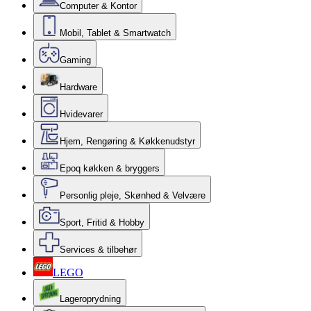
Computer & Kontor
Mobil, Tablet & Smartwatch
Gaming
Hardware
Hvidevarer
Hjem, Rengøring & Køkkenudstyr
Epoq køkken & bryggers
Personlig pleje, Skønhed & Velvære
Sport, Fritid & Hobby
Services & tilbehør
LEGO
Lageroprydning