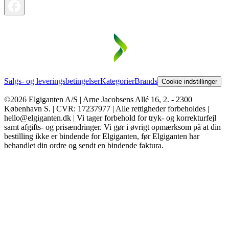
Salgs- og leveringsbetingelser
Kategorier
Brands
Cookie indstillinger
©2026 Elgiganten A/S | Arne Jacobsens Allé 16, 2. - 2300
København S. | CVR: 17237977 | Alle rettigheder forbeholdes |
hello@elgiganten.dk | Vi tager forbehold for tryk- og korrekturfejl
samt afgifts- og prisændringer. Vi gør i øvrigt opmærksom på at din
bestilling ikke er bindende for Elgiganten, før Elgiganten har
behandlet din ordre og sendt en bindende faktura.