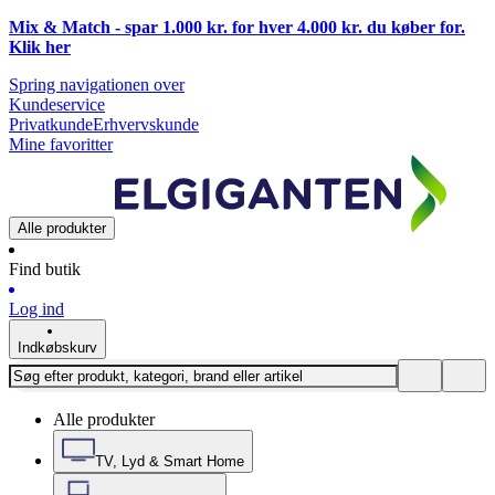
Mix & Match - spar 1.000 kr. for hver 4.000 kr. du køber for.
Klik
her
Spring navigationen over
Kundeservice
Privatkunde
Erhvervskunde
Mine favoritter
Alle produkter
Find butik
Log ind
Indkøbskurv
Alle produkter
TV, Lyd & Smart Home