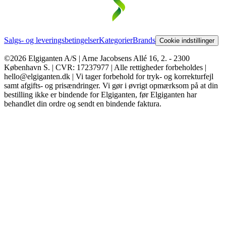
Salgs- og leveringsbetingelser
Kategorier
Brands
Cookie indstillinger
©2026 Elgiganten A/S | Arne Jacobsens Allé 16, 2. - 2300
København S. | CVR: 17237977 | Alle rettigheder forbeholdes |
hello@elgiganten.dk | Vi tager forbehold for tryk- og korrekturfejl
samt afgifts- og prisændringer. Vi gør i øvrigt opmærksom på at din
bestilling ikke er bindende for Elgiganten, før Elgiganten har
behandlet din ordre og sendt en bindende faktura.