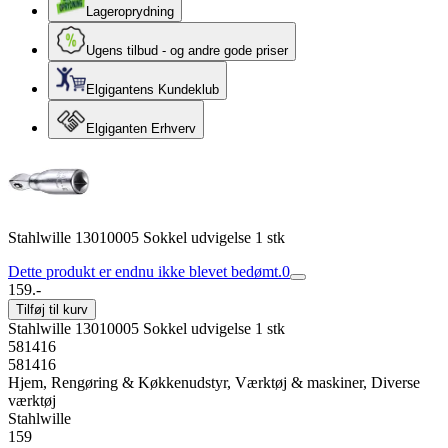
Lageroprydning
Ugens tilbud - og andre gode priser
Elgigantens Kundeklub
Elgiganten Erhverv
Stahlwille 13010005 Sokkel udvigelse 1 stk
Dette produkt er endnu ikke blevet bedømt.
0
159.-
Tilføj til kurv
Stahlwille 13010005 Sokkel udvigelse 1 stk
581416
581416
Hjem, Rengøring & Køkkenudstyr, Værktøj & maskiner, Diverse
værktøj
Stahlwille
159