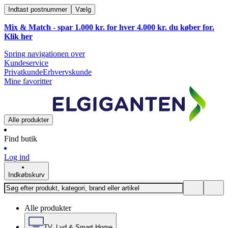
Indtast postnummer
Vælg
Mix & Match - spar 1.000 kr. for hver 4.000 kr. du køber for.
Klik
her
Spring navigationen over
Kundeservice
Privatkunde
Erhvervskunde
Mine favoritter
Alle produkter
Find butik
Log ind
Indkøbskurv
Alle produkter
TV, Lyd & Smart Home