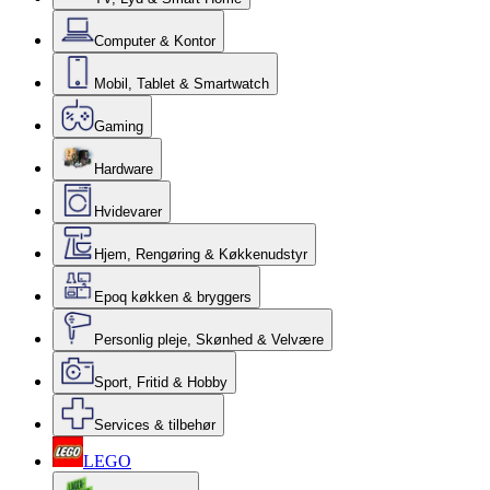
Computer & Kontor
Mobil, Tablet & Smartwatch
Gaming
Hardware
Hvidevarer
Hjem, Rengøring & Køkkenudstyr
Epoq køkken & bryggers
Personlig pleje, Skønhed & Velvære
Sport, Fritid & Hobby
Services & tilbehør
LEGO