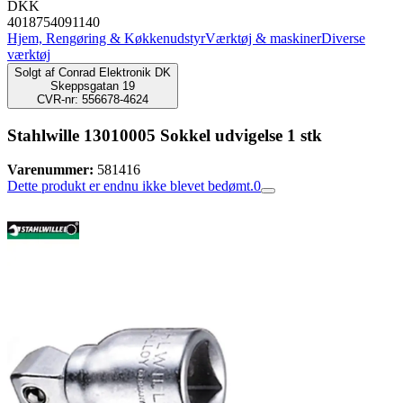
DKK
4018754091140
Hjem, Rengøring & Køkkenudstyr
Værktøj & maskiner
Diverse
værktøj
Solgt af
Conrad Elektronik DK
Skeppsgatan 19
CVR-nr: 556678-4624
Stahlwille 13010005 Sokkel udvigelse 1 stk
Varenummer:
581416
Dette produkt er endnu ikke blevet bedømt.
0