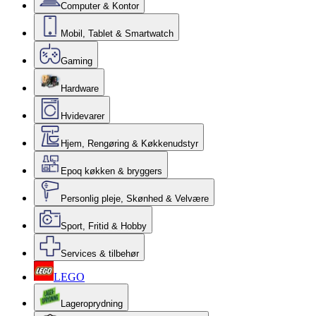
Computer & Kontor
Mobil, Tablet & Smartwatch
Gaming
Hardware
Hvidevarer
Hjem, Rengøring & Køkkenudstyr
Epoq køkken & bryggers
Personlig pleje, Skønhed & Velvære
Sport, Fritid & Hobby
Services & tilbehør
LEGO
Lageroprydning