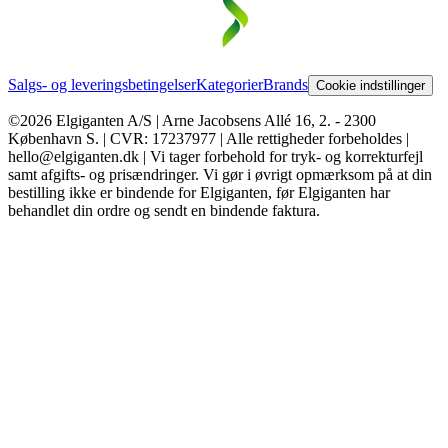
Salgs- og leveringsbetingelser
Kategorier
Brands
Cookie indstillinger
©2026 Elgiganten A/S | Arne Jacobsens Allé 16, 2. - 2300
København S. | CVR: 17237977 | Alle rettigheder forbeholdes |
hello@elgiganten.dk | Vi tager forbehold for tryk- og korrekturfejl
samt afgifts- og prisændringer. Vi gør i øvrigt opmærksom på at din
bestilling ikke er bindende for Elgiganten, før Elgiganten har
behandlet din ordre og sendt en bindende faktura.