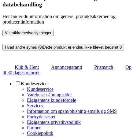
databehandling
Her finder du information om generel produktsikkerhed og
producentinformation
Vis sikkerhedsoplysninger
Hvad andre synes (0)
Dette produkt er endnu ikke blevet bedømt.
0
Klik & Hent
Annoncegaranti
Prismatch
Op
til 30 dages returret
Kundeservice
Kundeservice
Varehuse / åbningstider
Elgigantens kundefordele
Services
Information om spam/phishing-emails og SMS
Fortrydelsesret
Elgigantens privatlivspolitik
Partner
Cookiepolitik