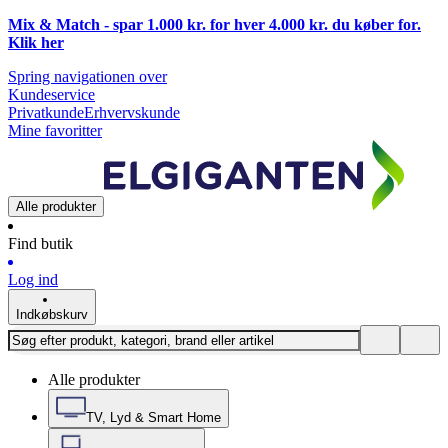
Mix & Match - spar 1.000 kr. for hver 4.000 kr. du køber for.
Klik
her
Spring navigationen over
Kundeservice
Privatkunde
Erhvervskunde
Mine favoritter
Alle produkter
Find butik
Log ind
Indkøbskurv
Alle produkter
TV, Lyd & Smart Home