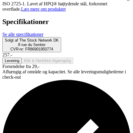
ISO 2725-1. Lavet af HPQ® højtydende stål, forkromet
overflade.
Læs mere om produktet
Specifikationer
Se alle specifikationer
Solgt af
The Stock Network DK
8 rue du Sentier
CVR-nr: FR86901950774
257.-
Levering
Klik & Hent
Ikke tilgængelig
Forsendelse fra 29,-
Afhængig af område og kapacitet. Se alle leveringsmulighederne i
check-out