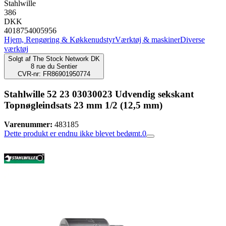
Stahlwille
386
DKK
4018754005956
Hjem, Rengøring & Køkkenudstyr
Værktøj & maskiner
Diverse
værktøj
Solgt af
The Stock Network DK
8 rue du Sentier
CVR-nr: FR86901950774
Stahlwille 52 23 03030023 Udvendig sekskant
Topnøgleindsats 23 mm 1/2 (12,5 mm)
Varenummer:
483185
Dette produkt er endnu ikke blevet bedømt.
0