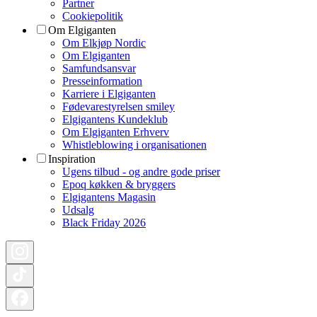
Partner
Cookiepolitik
Om Elgiganten
Om Elkjøp Nordic
Om Elgiganten
Samfundsansvar
Presseinformation
Karriere i Elgiganten
Fødevarestyrelsen smiley
Elgigantens Kundeklub
Om Elgiganten Erhverv
Whistleblowing i organisationen
Inspiration
Ugens tilbud - og andre gode priser
Epoq køkken & bryggers
Elgigantens Magasin
Udsalg
Black Friday 2026