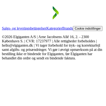
Salgs- og leveringsbetingelser
Kategorier
Brands
Cookie indstillinger
©2026 Elgiganten A/S | Arne Jacobsens Allé 16, 2. - 2300
København S. | CVR: 17237977 | Alle rettigheder forbeholdes |
hello@elgiganten.dk | Vi tager forbehold for tryk- og korrekturfejl
samt afgifts- og prisændringer. Vi gør i øvrigt opmærksom på at din
bestilling ikke er bindende for Elgiganten, før Elgiganten har
behandlet din ordre og sendt en bindende faktura.