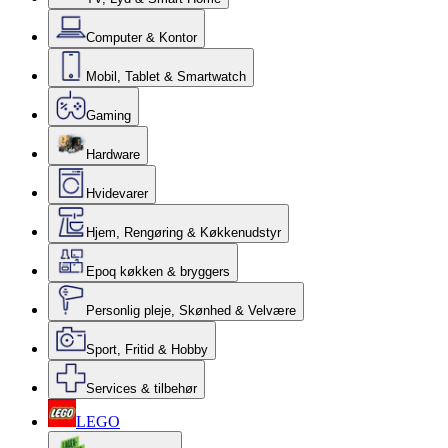
Computer & Kontor
Mobil, Tablet & Smartwatch
Gaming
Hardware
Hvidevarer
Hjem, Rengøring & Køkkenudstyr
Epoq køkken & bryggers
Personlig pleje, Skønhed & Velvære
Sport, Fritid & Hobby
Services & tilbehør
LEGO