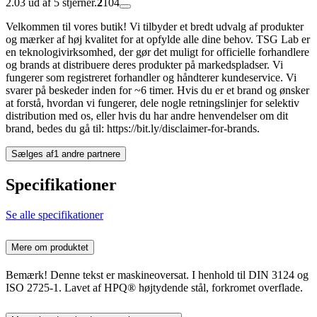
2.03 ud af 5 stjerner.
2
104
Velkommen til vores butik! Vi tilbyder et bredt udvalg af produkter
og mærker af høj kvalitet for at opfylde alle dine behov. TSG Lab er
en teknologivirksomhed, der gør det muligt for officielle forhandlere
og brands at distribuere deres produkter på markedspladser. Vi
fungerer som registreret forhandler og håndterer kundeservice. Vi
svarer på beskeder inden for ~6 timer. Hvis du er et brand og ønsker
at forstå, hvordan vi fungerer, dele nogle retningslinjer for selektiv
distribution med os, eller hvis du har andre henvendelser om dit
brand, bedes du gå til: https://bit.ly/disclaimer-for-brands.
Sælges af
1 andre partnere
Specifikationer
Se alle specifikationer
Mere om produktet
Bemærk! Denne tekst er maskineoversat. I henhold til DIN 3124 og
ISO 2725-1. Lavet af HPQ® højtydende stål, forkromet overflade.