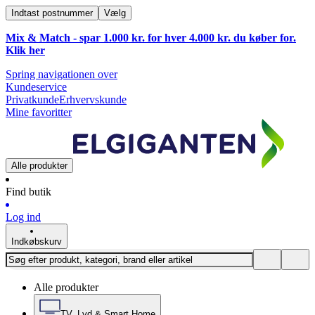
Indtast postnummer
Vælg
Mix & Match - spar 1.000 kr. for hver 4.000 kr. du køber for.
Klik
her
Spring navigationen over
Kundeservice
Privatkunde
Erhvervskunde
Mine favoritter
Alle produkter
Find butik
Log ind
Indkøbskurv
Alle produkter
TV, Lyd & Smart Home