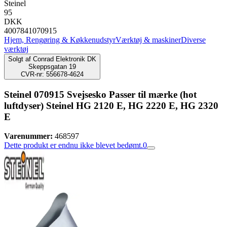
Steinel
95
DKK
4007841070915
Hjem, Rengøring & Køkkenudstyr
Værktøj & maskiner
Diverse
værktøj
Solgt af
Conrad Elektronik DK
Skeppsgatan 19
CVR-nr: 556678-4624
Steinel 070915 Svejsesko Passer til mærke (hot
luftdyser) Steinel HG 2120 E, HG 2220 E, HG 2320
E
Varenummer:
468597
Dette produkt er endnu ikke blevet bedømt.
0