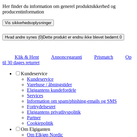
Her finder du information om generel produktsikkerhed og
producentinformation
Vis sikkerhedsoplysninger
Hvad andre synes (0)
Dette produkt er endnu ikke blevet bedømt.
0
Klik & Hent
Annoncegaranti
Prismatch
Op
til 30 dages returret
Kundeservice
Kundeservice
Varehuse / åbningstider
Elgigantens kundefordele
Services
Information om spam/phishing-emails og SMS
Fortrydelsesret
Elgigantens privatlivspolitik
Partner
Cookiepolitik
Om Elgiganten
Om Elkjøp Nordic