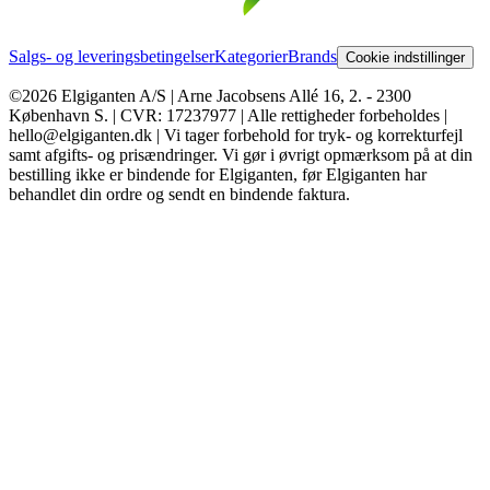
Salgs- og leveringsbetingelser
Kategorier
Brands
Cookie indstillinger
©2026 Elgiganten A/S | Arne Jacobsens Allé 16, 2. - 2300
København S. | CVR: 17237977 | Alle rettigheder forbeholdes |
hello@elgiganten.dk | Vi tager forbehold for tryk- og korrekturfejl
samt afgifts- og prisændringer. Vi gør i øvrigt opmærksom på at din
bestilling ikke er bindende for Elgiganten, før Elgiganten har
behandlet din ordre og sendt en bindende faktura.